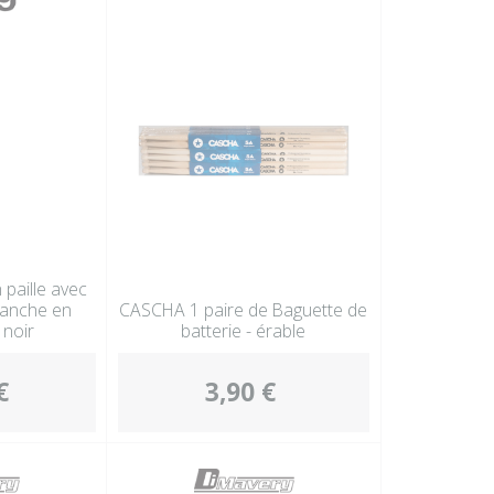
Autres perc
Accessoire
 paille avec
manche en
CASCHA 1 paire de Baguette de
noir
batterie - érable
€
3,90 €