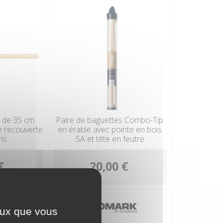
s de 35 cm
Paire de baguettes Combo-Tip
e recouverte
en érable avec pointe en bois
ris
5A et tête en feutre
€
20,00 €
ceux que vous