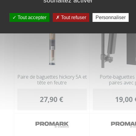
souhaitez activer
Tout accepter
Tout refuser
Personnaliser
Paire de baguettes hickory 5A et
Porte-baguettes 
tête en feutre
paires avec 
27,90 €
19,00 