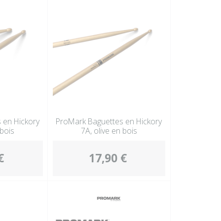
 en Hickory
ProMark Baguettes en Hickory
 bois
7A, olive en bois
€
17,90 €