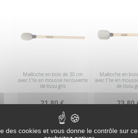
Mailloche en bois de 30 cm
Mailloche en boi
avec tˆte en mousse recouverte
avec tˆte en mouss
de tissu gris
de tissu g
21,80 €
23,80 
ise des cookies et vous donne le contrôle sur 