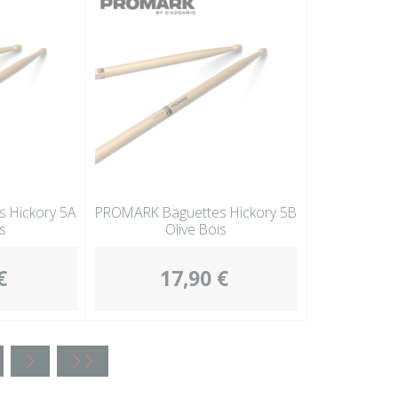
 Hickory 5A
PROMARK Baguettes Hickory 5B
s
Olive Bois
€
17,90 €
<
<<