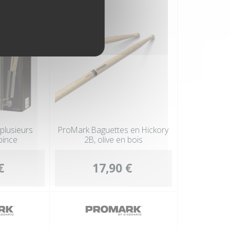
plusieurs
ProMark Baguettes en Hickory
pince
2B, olive en bois
€
17,90 €