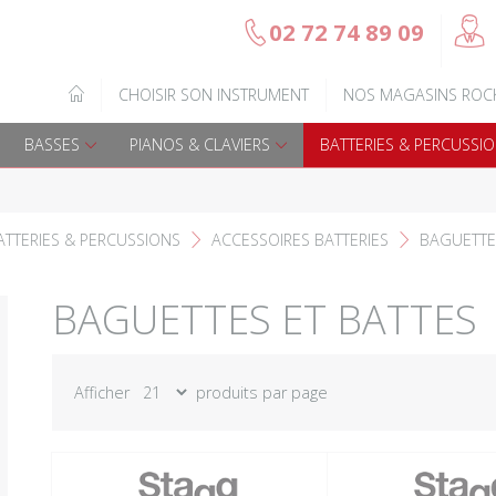
@
02 72 74 89 09
b
Gamme Arrow
Basses Acoustique
IQUE
CHOISIR SON INSTRUMENT
NOS MAGASINS ROC
7
Guitares électriques
Basses électriques
BASSES
PIANOS & CLAVIERS
BATTERIES & PERCUSSI
Guitares acoustiques
Amplis & effets
Guitares enfants
Accessoires basse
ATTERIES & PERCUSSIONS
ACCESSOIRES BATTERIES
BAGUETTE
F
F
Guitares Pour Gauchers
Amplis et effets
BAGUETTES ET BATTES
Amplis & effets
Afficher
produits par page
Accessoires guitares