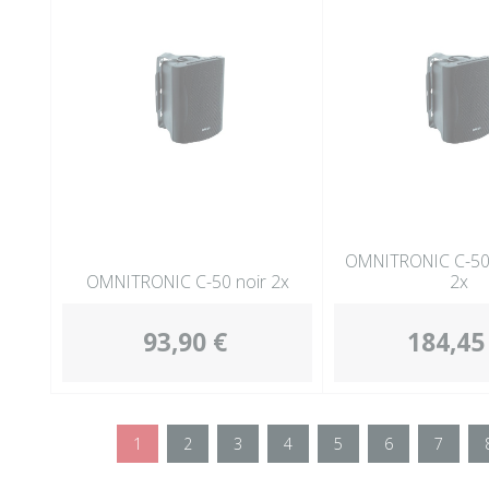
OMNITRONIC C-50a 
OMNITRONIC C-50 noir 2x
2x
93,90 €
184,45
1
2
3
4
5
6
7