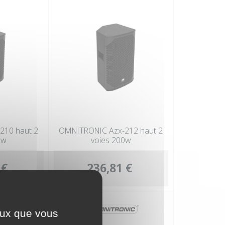
210 haut 2
OMNITRONIC Azx-212 haut 2
0w
voies 200w
 €
236,81 €
ceux que vous