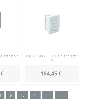
actif noir
OMNITRONIC C-50a blanc actif
2x
 €
184,45 €
8
9
10
11
<
<<