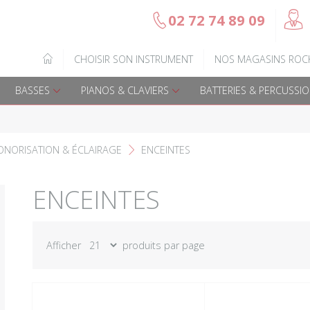
@
02 72 74 89 09
b
Gamme Arrow
Basses Acoustique
IQUE
CHOISIR SON INSTRUMENT
NOS MAGASINS ROC
7
Guitares électriques
Basses électriques
BASSES
PIANOS & CLAVIERS
BATTERIES & PERCUSSI
Guitares acoustiques
Amplis & effets
Guitares enfants
Accessoires basse
ONORISATION & ÉCLAIRAGE
ENCEINTES
F
Guitares Pour Gauchers
Amplis et effets
ENCEINTES
Amplis & effets
Afficher
produits par page
Accessoires guitares