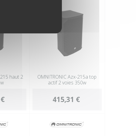
215 haut 2
OMNITRONIC Azx-215a top
0w
actif 2 voies 350w
 €
415,31 €