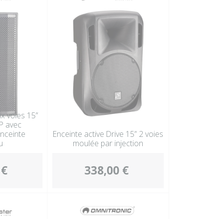
ux voies 15”
P avec
nceinte
Enceinte active Drive 15” 2 voies
u
moulée par injection
 €
338,00 €