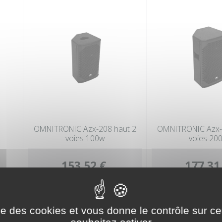
OMNITRONIC Azx-208 haut 2
OMNITRONIC Azx-
voies 100w
voies 20
153,52 €
177,31
ise des cookies et vous donne le contrôle sur 