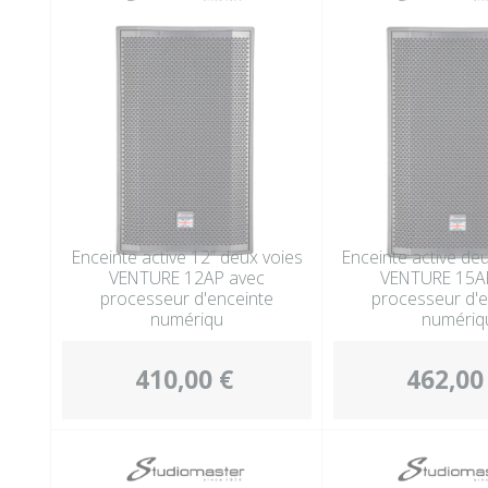
Enceinte active 12” deux voies
Enceinte active de
VENTURE 12AP avec
VENTURE 15A
processeur d'enceinte
processeur d'e
numériqu
numériq
410,00 €
462,00