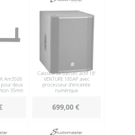
Autres perc
Accessoire
Caisson de basses actif 18'
K Am3506
VENTURE 18SAP avec
e pour deux
processeur d'enceinte
ertion 35mm
numérique
€
699,00 €