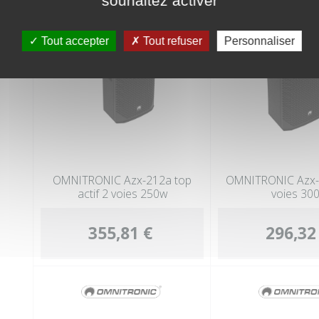
souhaitez activer
Tout accepter
Tout refuser
Personnaliser
OMNITRONIC Azx-212a top
OMNITRONIC Azx-
actif 2 voies 250w
voies 30
355,81 €
296,32