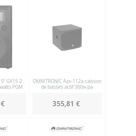
15” GX15 2
OMNITRONIC Azx-112a caisson
 watts PGM
de basses actif 300w pa
 €
355,81 €