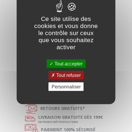
Adaptateurs
Connectiques
Ce site utilise des
cookies et vous donne
Accessoires divers
le contrôle sur ceux
que vous souhaitez
Accessoires lumières
activer
AUTRES ACCESSOIRES
EGALISEURS
Tout accepter
Tout refuser
Personnaliser
Ð
SATISFAIT OU
REMBOURSÉ
Ñ
RETOURS
GRATUITS*
ø
LIVRAISON
GRATUITE DÈS 199€
EN FRANCE MÉTROPOLITAINE
Ø
PAIEMENT
100% SÉCURISÉ