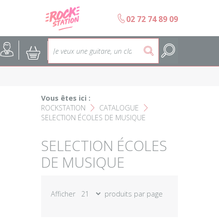
Panneau de gestion des cookies
b
02 72 74 89 09
Accueil
SELECTION ÉCOLES DE MUS
@
:
5
Choisir son instrument
Guitares
Nos Magasins Rockstation
Basses
Vous êtes ici :
ROCKSTATION
CATALOGUE
L'esprit Rockstation
F
F
Pianos & Claviers
SELECTION ÉCOLES DE MUSIQUE
Contact
Batteries & Percussions
SELECTION ÉCOLES
DE MUSIQUE
Matériel DJ
Sonorisation & éclairage
Afficher
produits par page
Instruments à vent