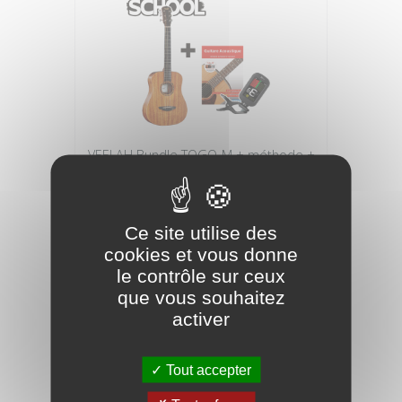
VEELAH Bundle TOGO-M + méthode +
accordeur Arrow
206,90 €
258,80 €
Ce site utilise des
cookies et vous donne
le contrôle sur ceux
que vous souhaitez
-61,90 €
activer
Tout accepter