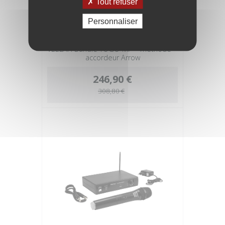
Tout refuser
Personnaliser
VEELAH Bundle TOGO-MF + méthode +
accordeur Arrow
246,90 €
308,80 €