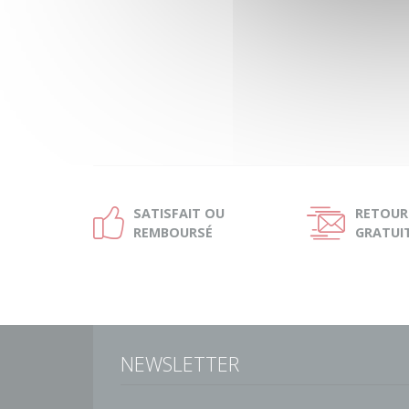
SATISFAIT OU
RETOUR
Ð
Ñ
REMBOURSÉ
GRATUI
NEWSLETTER