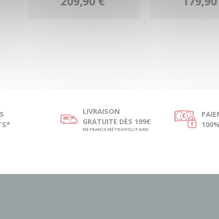
209,90 €
179,90
LIVRAISON
S
PAI
ø
Ø
GRATUITE DÈS 199€
TS*
100%
EN FRANCE MÉTROPOLITAINE