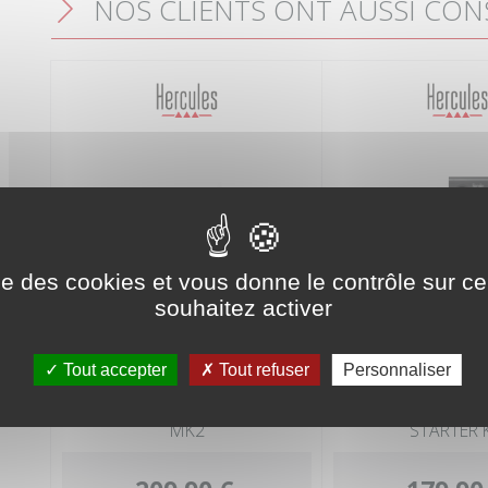
NOS CLIENTS ONT AUSSI CON
F
ise des cookies et vous donne le contrôle sur 
souhaitez activer
Tout accepter
Tout refuser
Personnaliser
HERCULES DJ LEARNING KIT
HERCULES Pack
MK2
STARTER 