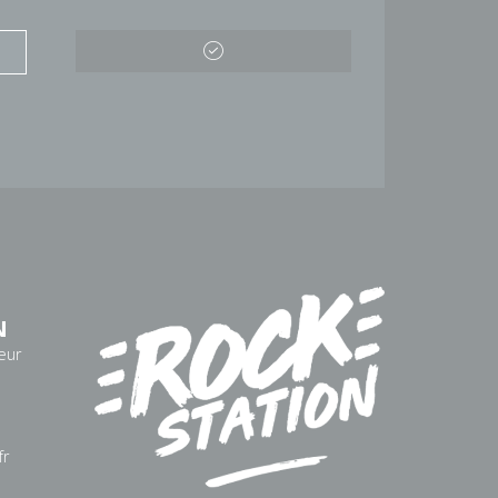
N
eur
fr