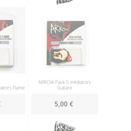
Autres perc
Accessoire
ARROW Pack 5 médiators
ators Flame
Guitare
€
5,00 €