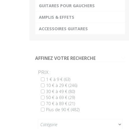
GUITARES POUR GAUCHERS
Plus
AMPLIS & EFFETS
ACCESSOIRES GUITARES
AFFINEZ VOTRE RECHERCHE
G
PRIX :
1 € à 9 €
(63)
10 € à 29 €
(246)
30 € à 49 €
(80)
50 € à 69 €
(29)
70 € à 89 €
(21)
Plus de 90 €
(482)