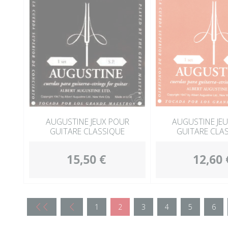
AUGUSTINE JEUX POUR
AUGUSTINE JE
GUITARE CLASSIQUE
GUITARE CLA
15,50 €
12,60 
1
2
3
4
5
6
DD
D