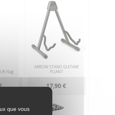
ARROW STAND GUITARE
UK Flag
PLIANT
€
17,90 €
ceux que vous