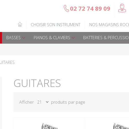
@
02 72 74 89 09
b
Gamme Arrow
Basses Acoustique
IQUE
CHOISIR SON INSTRUMENT
NOS MAGASINS ROC
7
Guitares électriques
Basses électriques
BASSES
PIANOS & CLAVIERS
BATTERIES & PERCUSSI
Guitares acoustiques
Amplis & effets
Guitares enfants
Accessoires basse
UITARES
Guitares Pour Gauchers
Amplis et effets
GUITARES
Amplis & effets
Afficher
produits par page
Accessoires guitares