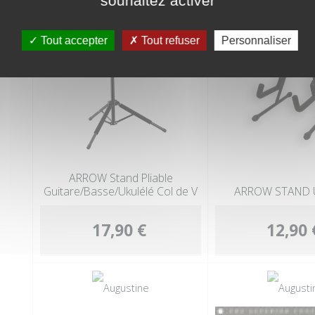
souhaitez activer
Tout accepter
Tout refuser
Personnaliser
ARROW Stand Pliable
Guitare/Basse/Ukulélé Col de V
ARROW STAND 
17,90 €
12,90 