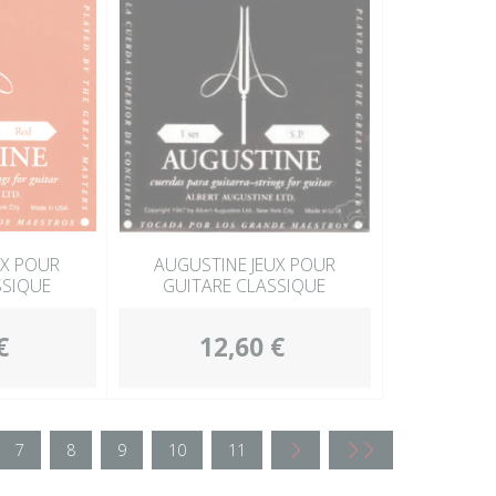
UX POUR
AUGUSTINE JEUX POUR
SSIQUE
GUITARE CLASSIQUE
€
12,60 €
7
8
9
10
11
<
<<