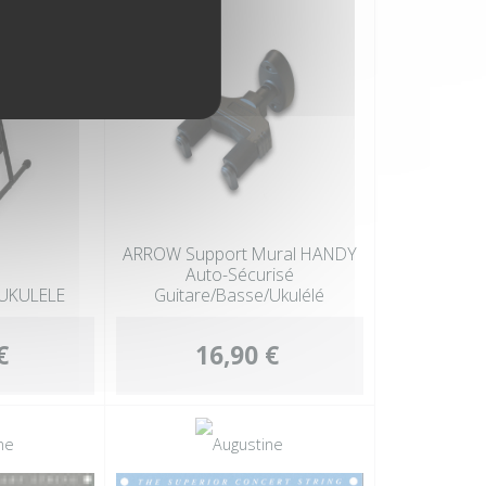
ARROW Support Mural HANDY
Auto-Sécurisé
UKULELE
Guitare/Basse/Ukulélé
€
16,90 €