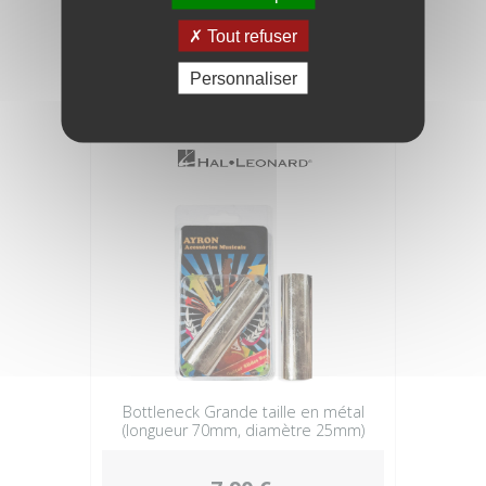
STAGG Manivelle Remplacement
Cordes
Tout refuser
Personnaliser
4,90 €
Bottleneck Grande taille en métal
(longueur 70mm, diamètre 25mm)