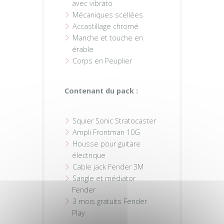
avec vibrato
Mécaniques scellées
Accastillage chromé
Manche et touche en
érable
Corps en Peuplier
Contenant du pack :
Squier Sonic Stratocaster
Ampli Frontman 10G
Housse pour guitare
électrique
Cable jack Fender 3M
Sangle et médiator
Fender
3 mois gratuits Fender
Play