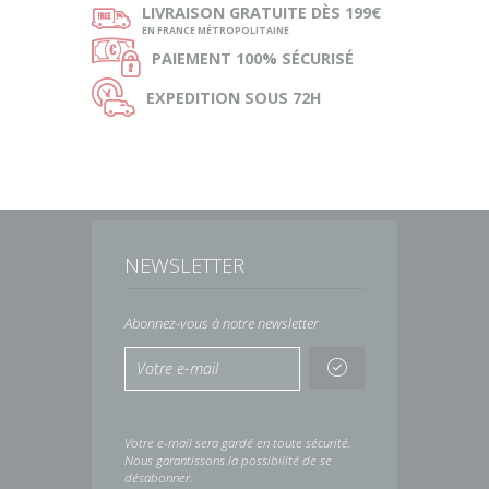
ø
LIVRAISON
GRATUITE DÈS 199€
EN FRANCE MÉTROPOLITAINE
Ø
PAIEMENT
100% SÉCURISÉ
Ù
EXPEDITION
SOUS 72H
NEWSLETTER
Abonnez-vous à notre newsletter
Votre e-mail sera gardé en toute sécurité.
Nous garantissons la possibilité de se
désabonner.