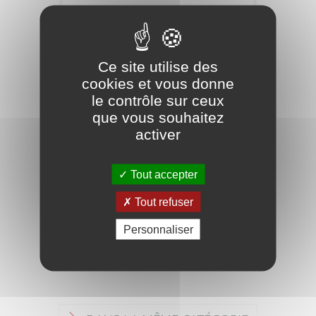
L'AVIS DES ZIKOS
Ce site utilise des
cookies et vous donne
le contrôle sur ceux
que vous souhaitez
activer
Retour
Tout accepter
Produit précédent
Tout refuser
Produit suivant
Personnaliser