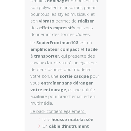
simples
bobinages
produisent un
son polyvalent et inspirant, parfait
pour tous les styles musicaux, et
son
vibrato
permet de
réaliser
des
effets expressifs
qui vous
donneront des tonnes d’idées.
Le
SquierFrontman10G
est un
amplificateur compact
et
facile
à
transporter
, qui présente des
canaux clair et saturé, un égaliseur
de deux bandes pour modeler
votre son, une
sortie casque
pour
vous
entraîner sans déranger
votre entourage
, et une entrée
auxiliaire pour brancher un lecteur
multimédia.
Le pack contient également :
Une
housse matelassée
Un
câble d’instrument