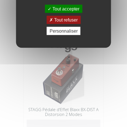
STAGG Pédale d'Effet Blaxx BX-DRIVE B
Overdrive 3 Modes
Tout accepter
Tout refuser
41,90 €
Personnaliser
STAGG Pédale d'Effet Blaxx BX-DIST A
Distorsion 2 Modes