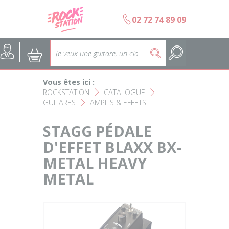
Panneau de gestion des cookies
b
02 72 74 89 09
Accueil
SELECTION ÉCOLES DE MUS
@
:
5
Choisir son instrument
Guitares
Vous êtes ici :
Nos Magasins Rockstation
Basses
ROCKSTATION
CATALOGUE
F
F
GUITARES
AMPLIS & EFFETS
F
L'esprit Rockstation
Pianos & Claviers
STAGG PÉDALE
Contact
D'EFFET BLAXX BX-
Batteries & Percussions
METAL HEAVY
Matériel DJ
METAL
Sonorisation & éclairage
Instruments à vent