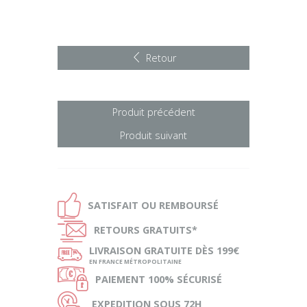
Retour
Produit précédent
Produit suivant
Ð
SATISFAIT OU
REMBOURSÉ
Ñ
RETOURS
GRATUITS*
ø
LIVRAISON
GRATUITE DÈS 199€
EN FRANCE MÉTROPOLITAINE
Ø
PAIEMENT
100% SÉCURISÉ
Ù
EXPEDITION
SOUS 72H