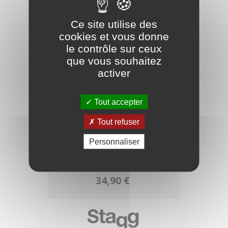
Ce site utilise des
cookies et vous donne
le contrôle sur ceux
que vous souhaitez
activer
Tout accepter
Tout refuser
Personnaliser
STAGG Pédale d'Effet Blaxx BX-TUNER
Accordeur
34,90 €