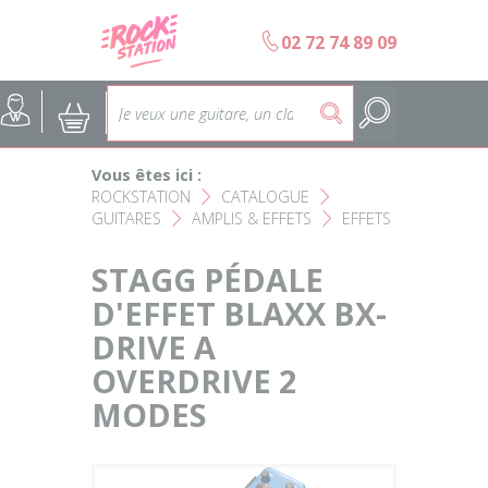
Panneau de gestion des cookies
b
02 72 74 89 09
Accueil
SELECTION ÉCOLES DE MUS
@
:
5
Choisir son instrument
Guitares
Vous êtes ici :
Nos Magasins Rockstation
Basses
ROCKSTATION
CATALOGUE
F
F
GUITARES
AMPLIS & EFFETS
EFFETS
F
F
L'esprit Rockstation
Pianos & Claviers
STAGG PÉDALE
Contact
D'EFFET BLAXX BX-
Batteries & Percussions
DRIVE A
Matériel DJ
OVERDRIVE 2
MODES
Sonorisation & éclairage
Instruments à vent