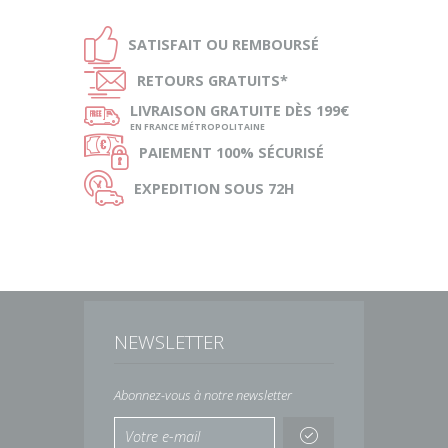
Ð
SATISFAIT OU
REMBOURSÉ
Ñ
RETOURS
GRATUITS*
ø
LIVRAISON
GRATUITE DÈS 199€
EN FRANCE MÉTROPOLITAINE
Ø
PAIEMENT
100% SÉCURISÉ
Ù
EXPEDITION
SOUS 72H
NEWSLETTER
Abonnez-vous à notre newsletter