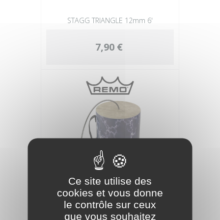
STAGG TRIANGLE 12mm 6'
7,90 €
Ce site utilise des
cookies et vous donne
REMO 6x6' THUNDER
le contrôle sur ceux
que vous souhaitez