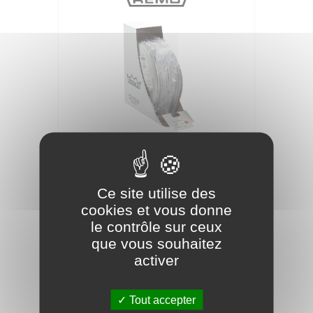
REMO 13' AMBASSADOR SABLEE'
30,90 €
Ce site utilise des
cookies et vous donne
le contrôle sur ceux
que vous souhaitez
activer
Tout accepter