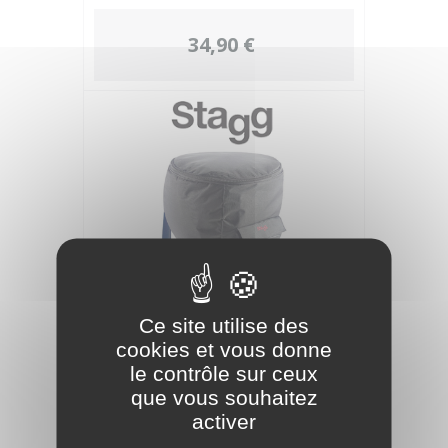
34,90 €
Ce site utilise des
STAGG HOUSSE POUR DJEMBE 16'
cookies et vous donne
le contrôle sur ceux
que vous souhaitez
52,00 €
activer