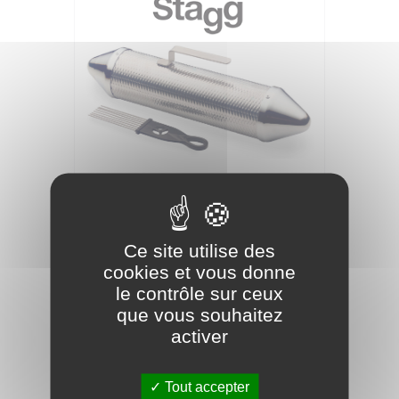
STAGG GUIRO SHAKER METAL+MAILLT
38CM
Ce site utilise des
cookies et vous donne
51,00 €
le contrôle sur ceux
que vous souhaitez
activer
Tout accepter