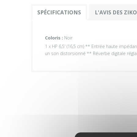
SPÉCIFICATIONS
L'AVIS DES ZIK
Coloris :
Noir
1 x HP 6,5' (16,5 cm) ** Entrée haute impéd
un son distorsionné ** Réverbe digitale régla