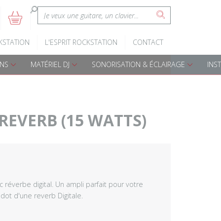
:
5
s
Claviers d'éveil
Batteries A
KSTATION
L'ESPRIT ROCKSTATION
CONTACT
Pianos numériques
Batteries é
ONS
MATÉRIEL DJ
SONORISATION & ÉCLAIRAGE
INS
Accessoires claviers
Accessoires
s
Claviers arrangeurs
Percussions
REVERB (15 WATTS)
Djembes
Cajon
Bongos
 réverbe digital. Un ampli parfait pour votre
dot d'une reverb Digitale.
Darboukas