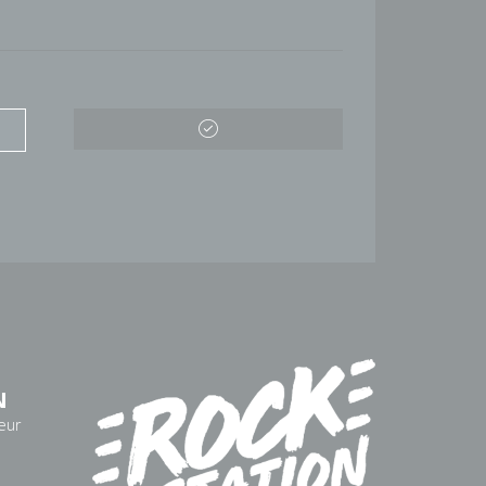
N
eur