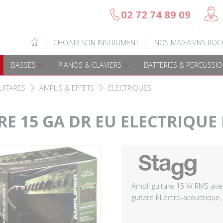
@
02 72 74 89 09
b
Gamme Arrow
Basses Acoustique
IQUE
CHOISIR SON INSTRUMENT
NOS MAGASINS ROC
7
Guitares électriques
Basses électriques
BASSES
PIANOS & CLAVIERS
BATTERIES & PERCUSSI
Guitares acoustiques
Amplis & effets
UITARES
AMPLIS & EFFETS
ÉLECTRIQUES
F
F
Guitares enfants
Accessoires basse
E 15 GA DR EU ELECTRIQUE 
Guitares Pour Gauchers
Amplis et effets
Amplis & effets
Accessoires guitares
Ampli guitare 15 W RMS avec
guitare ELectro-acoustique, 