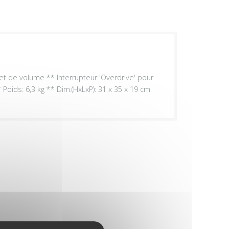
t de volume ** Interrupteur 'Overdrive' pour
Poids: 6,3 kg ** Dim.(HxLxP): 31 x 35 x 19 cm