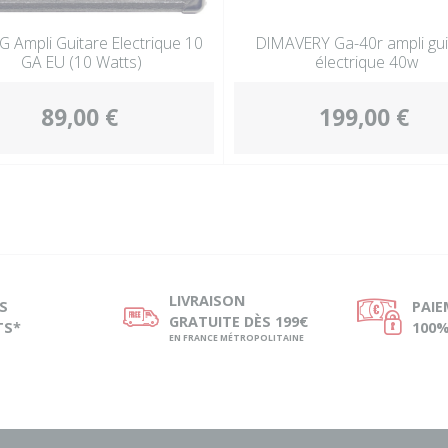
 Ampli Guitare Electrique 10
DIMAVERY Ga-40r ampli gui
GA EU (10 Watts)
électrique 40w
89,00 €
199,00 €
LIVRAISON
S
PAI
ø
Ø
GRATUITE DÈS 199€
TS*
100%
EN FRANCE MÉTROPOLITAINE