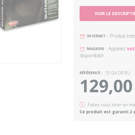
VOIR LE DESCRIPTI
Produit ind
U
INTERNET :
Appelez
vot
U
MAGASIN :
disponibilté
RÉFÉRENCE :
15 GA DR EU
129,00
v
Faites vous livrer en m
Ce produit est garanti 2 