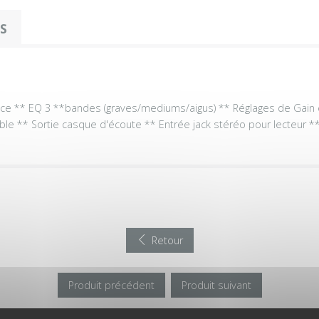
OS
ance ** EQ 3 **bandes (graves/mediums/aigus) ** Réglages de Gain e
ble ** Sortie casque d'écoute ** Entrée jack stéréo pour lecteur ** 
Retour
Produit précédent
Produit suivant