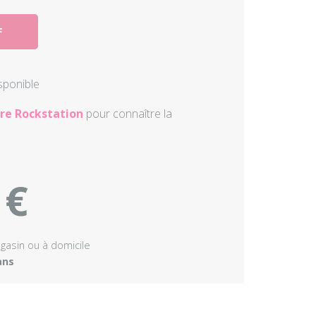
Autres perc
F
Accessoire
isponible
re Rockstation
pour connaître la
 €
agasin ou à domicile
ans