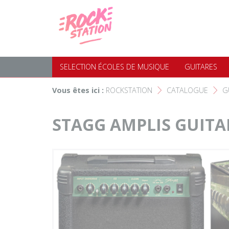
Panneau de gestion des cookies
Accueil
SELECTION ÉCOLES DE MUS
Choisir son instrument
Guitares
SELECTION ÉCOLES DE MUSIQUE
GUITARES
Nos Magasins Rockstation
Basses
Vous êtes ici :
ROCKSTATION
CATALOGUE
G
F
F
L'esprit Rockstation
Pianos & Claviers
STAGG AMPLIS GUITAR
Contact
Batteries & Percussions
Matériel DJ
Sonorisation & éclairage
Instruments à vent