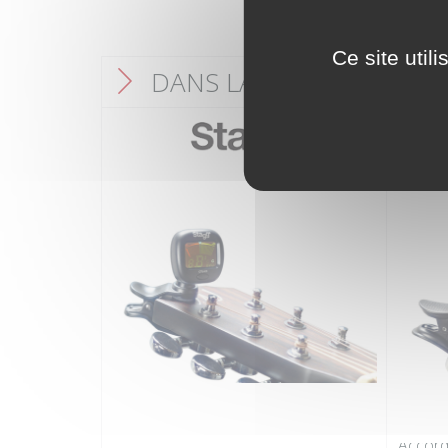
Ce site util
DANS LA MÊME CATÉGO
F
Accord