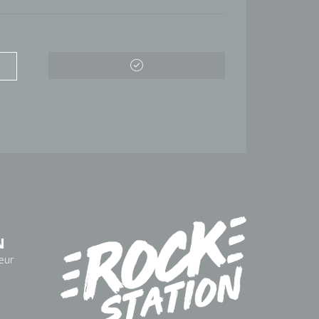
N
eur