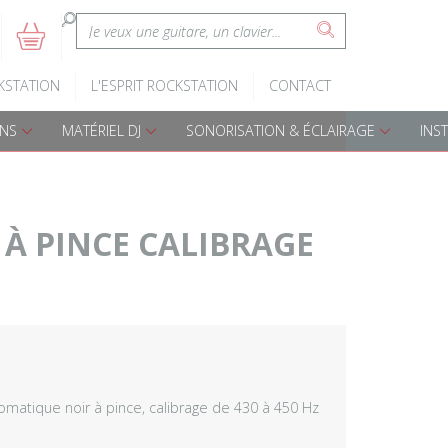
:
5
s
Claviers d'éveil
Batteries A
KSTATION
L'ESPRIT ROCKSTATION
CONTACT
Pianos numériques
Batteries é
ONS
MATÉRIEL DJ
SONORISATION & ÉCLAIRAGE
INS
Accessoires claviers
Accessoires
s
Claviers arrangeurs
Percussions
 PINCE CALIBRAGE
Djembes
Cajon
Bongos
matique noir à pince, calibrage de 430 à 450 Hz
Darboukas