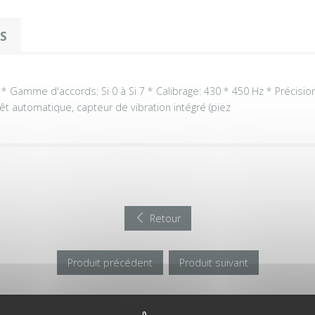
OS
 * Gamme d'accords: Si 0 à Si 7 * Calibrage: 430 * 450 Hz * Précisio
rêt automatique, capteur de vibration intégré (piez
Retour
Produit précédent
Produit suivant