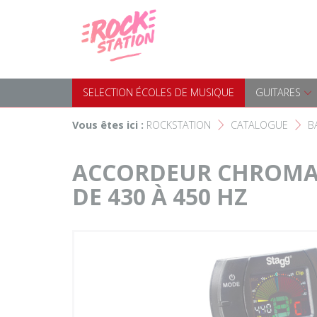
Panneau de gestion des cookies
Accueil
SELECTION ÉCOLES DE MUS
Choisir son instrument
Guitares
SELECTION ÉCOLES DE MUSIQUE
GUITARES
Nos Magasins Rockstation
Basses
Vous êtes ici :
ROCKSTATION
CATALOGUE
B
F
F
L'esprit Rockstation
Pianos & Claviers
ACCORDEUR CHROMAT
DE 430 À 450 HZ
Contact
Batteries & Percussions
Matériel DJ
Sonorisation & éclairage
Instruments à vent