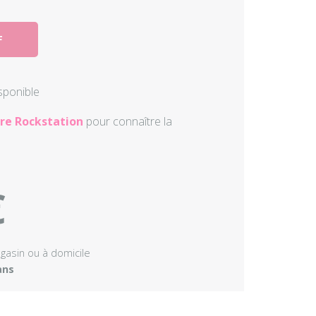
Autres perc
F
Accessoire
isponible
re Rockstation
pour connaître la
€
agasin ou à domicile
ans