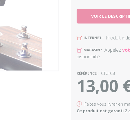
VOIR LE DESCRIPTI
Produit ind
U
INTERNET :
Appelez
vot
U
MAGASIN :
disponibilté
RÉFÉRENCE :
CTU-C8
13,00 
v
Faites vous livrer en m
Ce produit est garanti 2 