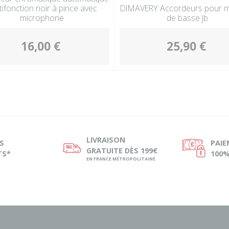
tifonction noir à pince avec
DIMAVERY Accordeurs pour 
microphone
de basse jb
16,00 €
25,90 €
LIVRAISON
S
PAI
ø
Ø
GRATUITE DÈS 199€
TS*
100%
EN FRANCE MÉTROPOLITAINE