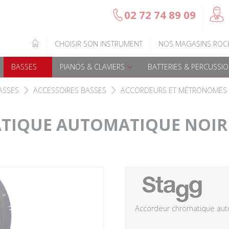
@
02 72 74 89 09
b
Gamme Arrow
Basses Acoustique
IQUE
CHOISIR SON INSTRUMENT
NOS MAGASINS ROC
7
Guitares électriques
Basses électriques
BASSES
PIANOS & CLAVIERS
BATTERIES & PERCUSSI
Guitares acoustiques
Amplis & effets
ASSES
ACCESSOIRES BASSES
ACCORDEURS ET MÉTRONOMES
F
F
Guitares enfants
Accessoires basse
IQUE AUTOMATIQUE NOIR À
Guitares Pour Gauchers
Amplis et effets
Amplis & effets
Accessoires guitares
Accordeur chromatique auto