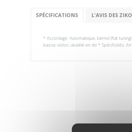
SPÉCIFICATIONS
L'AVIS DES ZIK
* Accordage: Automatique, bémol (flat tuning)
basse violon, ukulélé en do * Spécificités: Ar