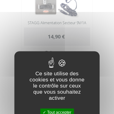
STAGG Alimentation Secteur 9V/1A
14,90 €
Ce site utilise des
cookies et vous donne
le contrôle sur ceux
que vous souhaitez
activer
Tout accepter
Adaptateur secteur DC 9V/02A pour