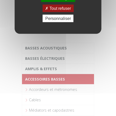
accordeur/métronome
Tout refuser
19,00 €
Personnaliser
BASSES ACOUSTIQUES
BASSES ÉLECTRIQUES
AMPLIS & EFFETS
ACCESSOIRES BASSES
Accordeurs et métronomes
Cables
Médiators et capodastres