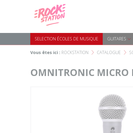
Panneau de gestion des cookies
Accueil
SELECTION ÉCOLES DE MUS
Choisir son instrument
Guitares
SELECTION ÉCOLES DE MUSIQUE
GUITARES
Nos Magasins Rockstation
Basses
Vous êtes ici :
ROCKSTATION
CATALOGUE
S
F
F
L'esprit Rockstation
Pianos & Claviers
OMNITRONIC MICRO 
Contact
Batteries & Percussions
Matériel DJ
Sonorisation & éclairage
Instruments à vent