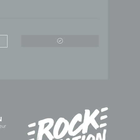
N
eur