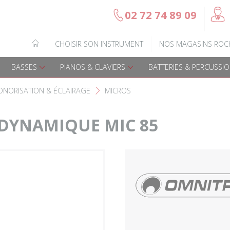
@
02 72 74 89 09
b
Gamme Arrow
Basses Acoustique
IQUE
CHOISIR SON INSTRUMENT
NOS MAGASINS ROC
7
Guitares électriques
Basses électriques
BASSES
PIANOS & CLAVIERS
BATTERIES & PERCUSSI
Guitares acoustiques
Amplis & effets
ONORISATION & ÉCLAIRAGE
MICROS
F
Guitares enfants
Accessoires basse
DYNAMIQUE MIC 85
Guitares Pour Gauchers
Amplis et effets
Amplis & effets
Accessoires guitares