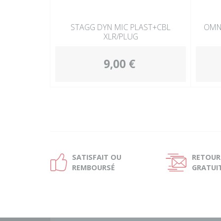
STAGG DYN MIC PLAST+CBL
OMNI
XLR/PLUG
9,00 €
SATISFAIT OU
RETOUR
Ð
Ñ
REMBOURSÉ
GRATUI