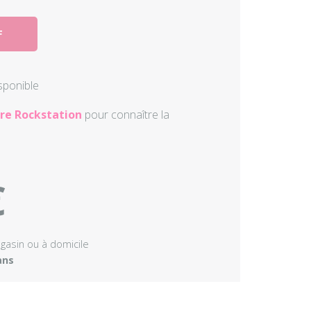
Autres perc
F
Accessoire
isponible
re Rockstation
pour connaître la
€
agasin ou à domicile
ans