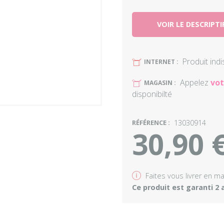
VOIR LE DESCRIPTI
Produit ind
U
INTERNET :
Appelez
vot
U
MAGASIN :
disponibilté
RÉFÉRENCE :
13030914
30,90 
v
Faites vous livrer en m
Ce produit est garanti 2 