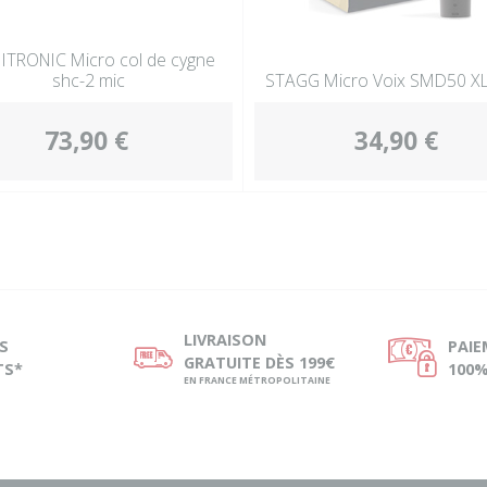
TRONIC Micro col de cygne
shc-2 mic
STAGG Micro Voix SMD50 X
73,90 €
34,90 €
LIVRAISON
S
PAI
ø
Ø
GRATUITE DÈS 199€
TS*
100%
EN FRANCE MÉTROPOLITAINE