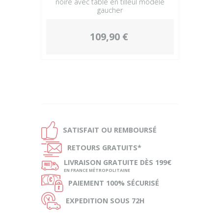
noire avec table en tilleul modèle
gaucher
109,90 €
Ð
SATISFAIT OU
REMBOURSÉ
Ñ
RETOURS
GRATUITS*
ø
LIVRAISON
GRATUITE DÈS 199€
EN FRANCE MÉTROPOLITAINE
Ø
PAIEMENT
100% SÉCURISÉ
Ù
EXPEDITION
SOUS 72H