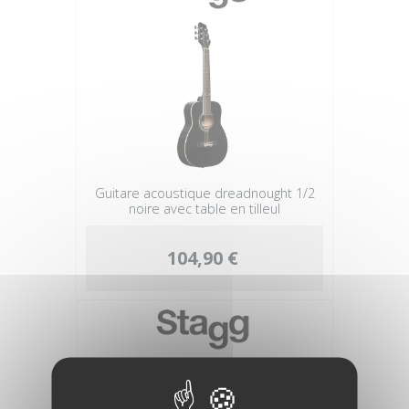
Guitare acoustique dreadnought 1/2
noire avec table en tilleul
104,90 €