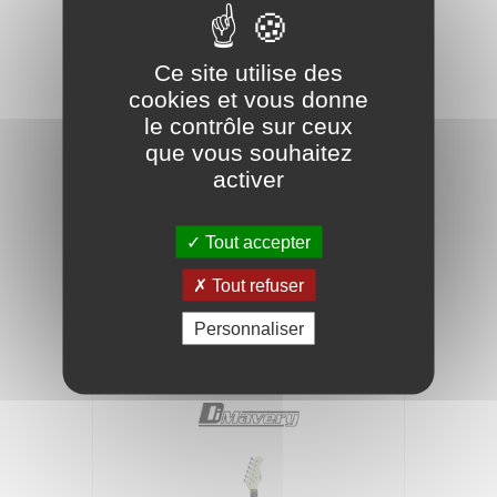
Ce site utilise des
cookies et vous donne
le contrôle sur ceux
que vous souhaitez
activer
Tout accepter
DIMAVERY Tl-401 guitare électrique,
sunburst
Tout refuser
139,00 €
Personnaliser