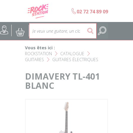
Panneau de gestion des cookies
b
02 72 74 89 09
Accueil
SELECTION ÉCOLES DE MUS
@
:
5
Choisir son instrument
Guitares
Vous êtes ici :
Nos Magasins Rockstation
Basses
ROCKSTATION
CATALOGUE
F
F
GUITARES
GUITARES ÉLECTRIQUES
F
L'esprit Rockstation
Pianos & Claviers
DIMAVERY TL-401
Contact
BLANC
Batteries & Percussions
Matériel DJ
Sonorisation & éclairage
Instruments à vent