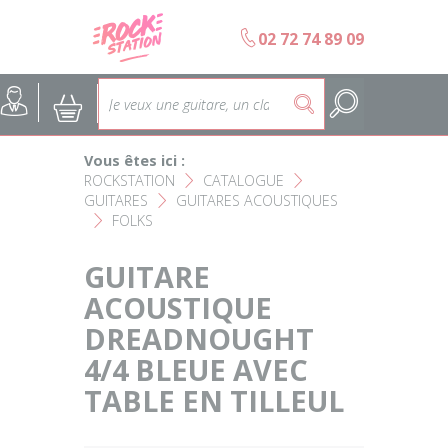
Panneau de gestion des cookies
b
02 72 74 89 09
Accueil
SELECTION ÉCOLES DE MUS
@
:
5
Choisir son instrument
Guitares
Vous êtes ici :
Nos Magasins Rockstation
Basses
ROCKSTATION
CATALOGUE
F
F
GUITARES
GUITARES ACOUSTIQUES
F
FOLKS
L'esprit Rockstation
F
Pianos & Claviers
GUITARE
Contact
Batteries & Percussions
ACOUSTIQUE
DREADNOUGHT
Matériel DJ
4/4 BLEUE AVEC
Sonorisation & éclairage
TABLE EN TILLEUL
Instruments à vent