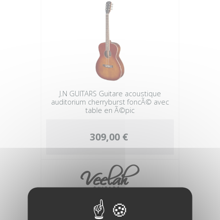
J.N GUITARS Guitare acoustique
auditorium cherryburst foncÃ© avec
table en Ã©pic
309,00 €