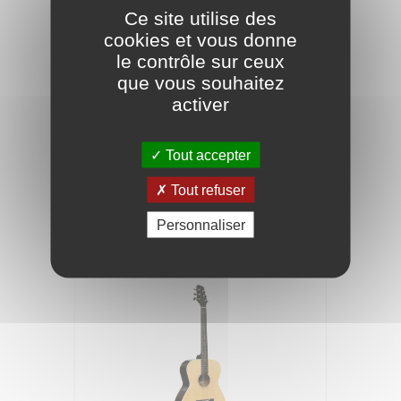
Ce site utilise des
cookies et vous donne
le contrôle sur ceux
que vous souhaitez
activer
VEELAH Guitare Folk TOGO Voyage
Massive Electro Acajou
Tout accepter
279,00 €
Tout refuser
Personnaliser