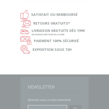
Ð
SATISFAIT OU
REMBOURSÉ
Ñ
RETOURS
GRATUITS*
ø
LIVRAISON
GRATUITE DÈS 199€
EN FRANCE MÉTROPOLITAINE
Ø
PAIEMENT
100% SÉCURISÉ
Ù
EXPEDITION
SOUS 72H
NEWSLETTER
Abonnez-vous à notre newsletter