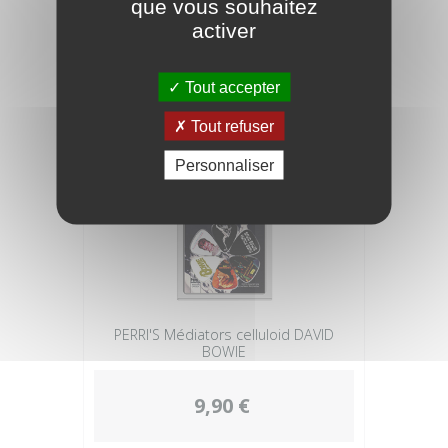
que vous souhaitez
activer
9,90 €
Tout accepter
Tout refuser
Personnaliser
PERRI'S Médiators celluloid DAVID
BOWIE
9,90 €