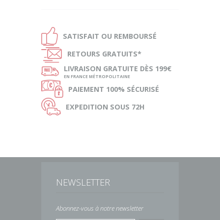
Ð
SATISFAIT OU
REMBOURSÉ
Ñ
RETOURS
GRATUITS*
ø
LIVRAISON
GRATUITE DÈS 199€
EN FRANCE MÉTROPOLITAINE
Ø
PAIEMENT
100% SÉCURISÉ
Ù
EXPEDITION
SOUS 72H
NEWSLETTER
Abonnez-vous à notre newsletter