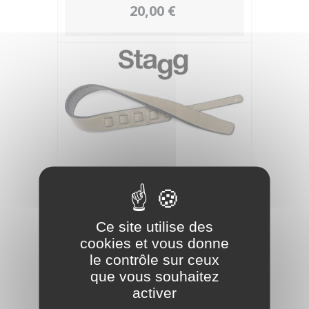
20,00 €
STAGG SANGLE SIMILICUIR REMBR-
Ce site utilise des
BEIGE
cookies et vous donne
le contrôle sur ceux
26,00 €
que vous souhaitez
activer