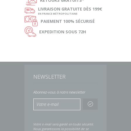
Ñ
RETOURS
GRATUITS*
ø
LIVRAISON
GRATUITE DÈS 199€
EN FRANCE MÉTROPOLITAINE
Ø
PAIEMENT
100% SÉCURISÉ
Ù
EXPEDITION
SOUS 72H
NEWSLETTER
Abonnez-vous à notre newsletter
Votre e-mail sera gardé en toute sécurité.
Nous garantissons la possibilité de se