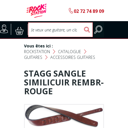
b
02 72 74 89 09
Accueil
SELECTION ÉCOLES DE MUS
@
:
5
Choisir son instrument
Guitares
Vous êtes ici :
Nos Magasins Rockstation
Basses
ROCKSTATION
CATALOGUE
F
F
GUITARES
ACCESSOIRES GUITARES
F
L'esprit Rockstation
Pianos & Claviers
STAGG SANGLE
Contact
SIMILICUIR REMBR-
Batteries & Percussions
ROUGE
Matériel DJ
Sonorisation & éclairage
Instruments à vent