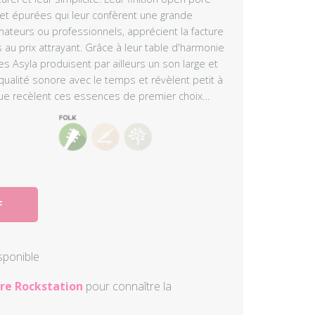
 et épurées qui leur confèrent une grande
Autres perc
ateurs ou professionnels, apprécient la facture
au prix attrayant. Grâce à leur table d'harmonie
Accessoire
es Asyla produisent par ailleurs un son large et
qualité sonore avec le temps et révèlent petit à
 que recèlent ces essences de premier choix…
F
isponible
re Rockstation
pour connaître la