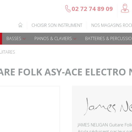
@
02 72 74 89 09
b
Gamme Arrow
Basses Acoustique
IQUE
CHOISIR SON INSTRUMENT
NOS MAGASINS ROC
7
Guitares électriques
Basses électriques
BASSES
PIANOS & CLAVIERS
BATTERIES & PERCUSSI
Guitares acoustiques
Amplis & effets
UITARES
Guitares enfants
Accessoires basse
ARE FOLK ASY-ACE ELECTRO
Guitares Pour Gauchers
Amplis et effets
Amplis & effets
Accessoires guitares
JAMES NELIGAN Guitare Folk
Asyla séduisent par leur nat