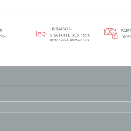
LIVRAISON
S
PAI
ø
Ø
GRATUITE DÈS 199€
TS*
100%
EN FRANCE MÉTROPOLITAINE