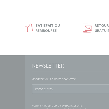
SATISFAIT OU
RETOUR
Ð
Ñ
REMBOURSÉ
GRATUI
NEWSLETTER
Abonnez-vous à notre newsletter
Votre e-mail sera gardé en toute sécurité.