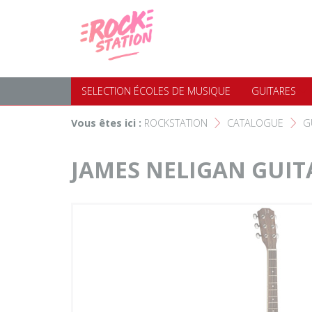
Panneau de gestion des cookies
Accueil
SELECTION ÉCOLES DE MUS
Choisir son instrument
Guitares
SELECTION ÉCOLES DE MUSIQUE
GUITARES
Nos Magasins Rockstation
Basses
Vous êtes ici :
ROCKSTATION
CATALOGUE
G
F
F
L'esprit Rockstation
Pianos & Claviers
JAMES NELIGAN GUIT
Contact
Batteries & Percussions
Matériel DJ
Sonorisation & éclairage
Instruments à vent