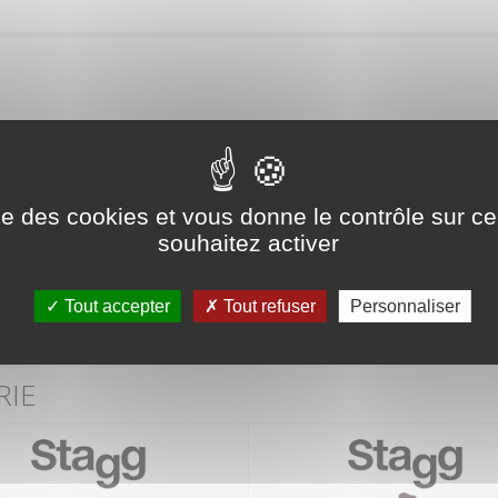
Retour
ise des cookies et vous donne le contrôle sur 
Produit précédent
Produit suivant
souhaitez activer
Tout accepter
Tout refuser
Personnaliser
RIE