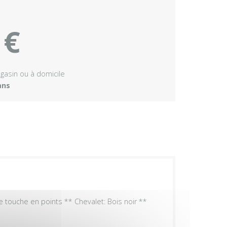
 €
agasin ou à domicile
ans
e touche en points ** Chevalet: Bois noir **