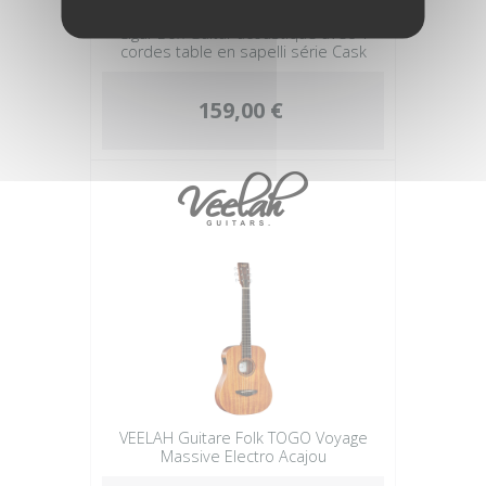
Cigar Box Guitar acoustique avec 4
cordes table en sapelli série Cask
159,00 €
VEELAH Guitare Folk TOGO Voyage
Massive Electro Acajou