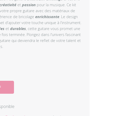
créativité
et
passion
pour la musique. Ce kit
Autres perc
votre propre guitare avec des matériaux de
érience de bricolage
enrichissante
. Le design
Accessoire
t d'ajouter votre touche unique à l'instrument.
des
et
durables
, cette guitare vous promet une
 fois terminée. Plongez dans l'univers fascinant
guitare qui deviendra le reflet de votre talent et
s.
F
isponible