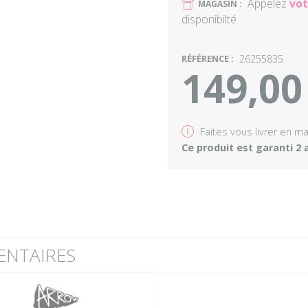
Appelez
vot
U
MAGASIN :
disponibilté
RÉFÉRENCE :
26255835
149,00
v
Faites vous livrer en m
Ce produit est garanti 2 
ENTAIRES