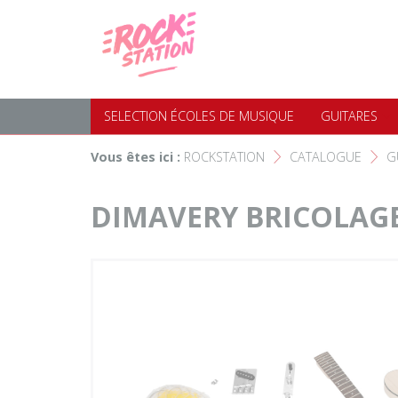
Panneau de gestion des cookies
Accueil
SELECTION ÉCOLES DE MUS
Choisir son instrument
Guitares
SELECTION ÉCOLES DE MUSIQUE
GUITARES
Nos Magasins Rockstation
Basses
Vous êtes ici :
ROCKSTATION
CATALOGUE
G
F
F
L'esprit Rockstation
Pianos & Claviers
DIMAVERY BRICOLAGE
Contact
Batteries & Percussions
Matériel DJ
Sonorisation & éclairage
Instruments à vent