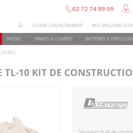
@
02 72 74 89 09
b
Gamme Arrow
Basses Acoustique
IQUE
CHOISIR SON INSTRUMENT
NOS MAGASINS ROC
7
Guitares électriques
Basses électriques
BASSES
PIANOS & CLAVIERS
BATTERIES & PERCUSSI
Guitares acoustiques
Amplis & effets
UITARES
Guitares enfants
Accessoires basse
 TL-10 KIT DE CONSTRUCTI
Guitares Pour Gauchers
Amplis et effets
Amplis & effets
Accessoires guitares
Découvrez le kit de constru