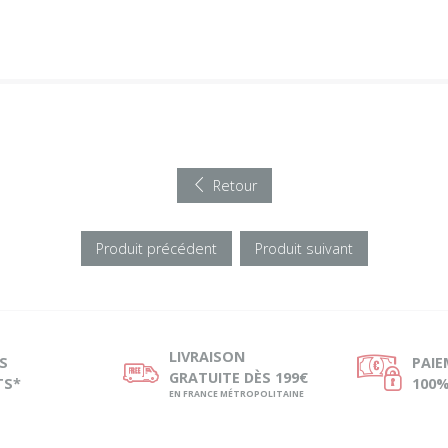
Retour
Produit précédent
Produit suivant
LIVRAISON
S
PAI
ø
Ø
GRATUITE DÈS 199€
TS*
100%
EN FRANCE MÉTROPOLITAINE