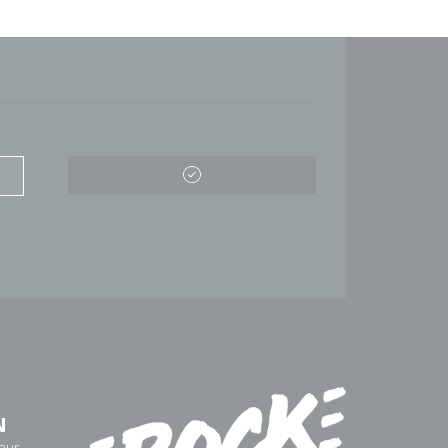
N
eur