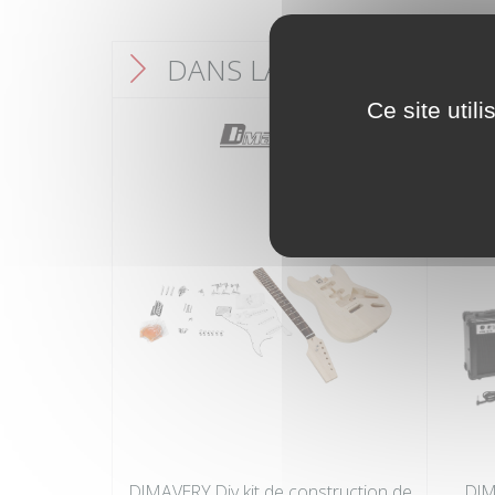
DANS LA MÊME CATÉGO
F
Ce site util
DIMAVERY Diy kit de construction de
DIM