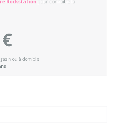
re Rockstation
pour connaître la
 €
agasin ou à domicile
ans