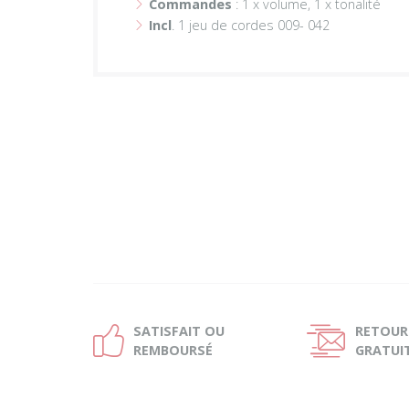
Commandes
: 1 x volume, 1 x tonalité
Incl
. 1 jeu de cordes 009- 042
SATISFAIT OU
RETOUR
Ð
Ñ
REMBOURSÉ
GRATUI