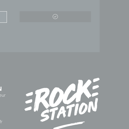
N
eur
fr