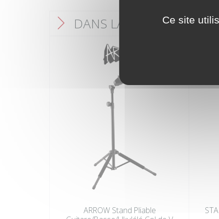
Ce site util
DANS LA MÊME CATÉGO
F
ARROW Stand Pliable
STA