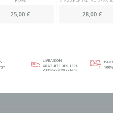
NOIRE
STAGG PUPITRE TROIS PARTI
25,00 €
28,00 €
LIVRAISON
S
PAI
ø
Ø
GRATUITE DÈS 199€
TS*
100%
EN FRANCE MÉTROPOLITAINE