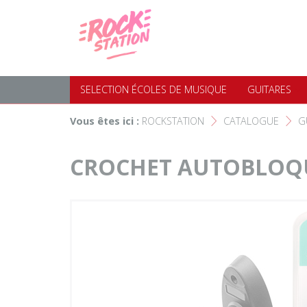
Panneau de gestion des cookies
Accueil
SELECTION ÉCOLES DE MUS
Choisir son instrument
Guitares
SELECTION ÉCOLES DE MUSIQUE
GUITARES
Nos Magasins Rockstation
Basses
Vous êtes ici :
ROCKSTATION
CATALOGUE
G
F
F
L'esprit Rockstation
Pianos & Claviers
CROCHET AUTOBLOQ
Contact
Batteries & Percussions
Matériel DJ
Sonorisation & éclairage
Instruments à vent