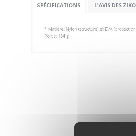
SPÉCIFICATIONS
L'AVIS DES ZIK
* Matière: Nylon (structure) et EVA (protection
Poids: 154 g