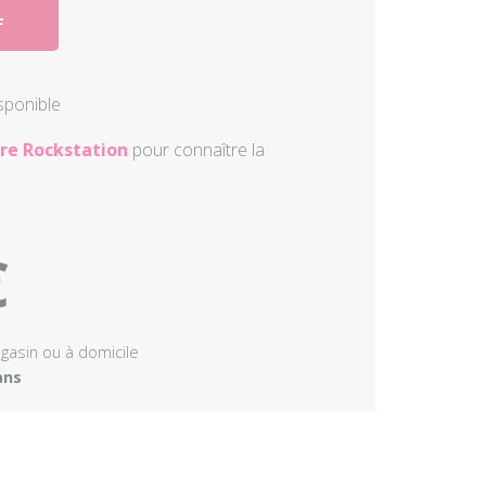
F
Autres perc
Accessoire
isponible
re Rockstation
pour connaître la
€
agasin ou à domicile
ans