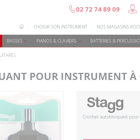
@
02 72 74 89 09
b
Gamme Arrow
Basses Acoustique
IQUE
CHOISIR SON INSTRUMENT
NOS MAGASINS ROC
7
Guitares électriques
Basses électriques
BASSES
PIANOS & CLAVIERS
BATTERIES & PERCUSSI
Guitares acoustiques
Amplis & effets
UITARES
Guitares enfants
Accessoires basse
UANT POUR INSTRUMENT À
Guitares Pour Gauchers
Amplis et effets
Amplis & effets
Accessoires guitares
Crochet autobloquant pour