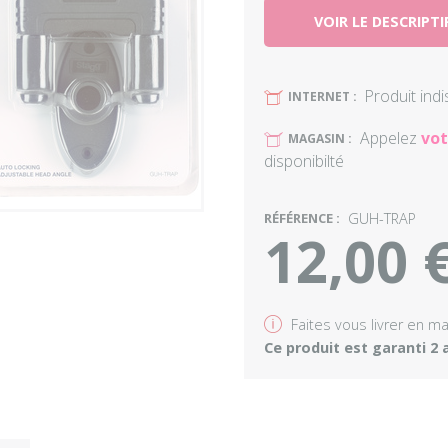
VOIR LE DESCRIPTI
Produit ind
U
INTERNET :
Appelez
vot
U
MAGASIN :
disponibilté
RÉFÉRENCE :
GUH-TRAP
12,00 
v
Faites vous livrer en m
Ce produit est garanti 2 