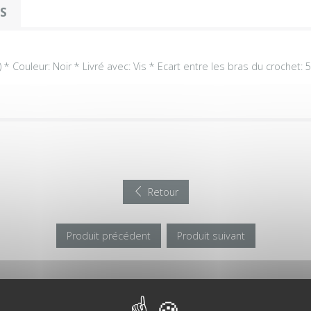
OS
) * Couleur: Noir * Livré avec: Vis * Ecart entre les bras du crochet:
Retour
Produit précédent
Produit suivant