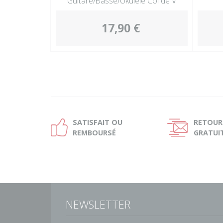
Guitare/Basse/Ukulélé Col de V
17,90 €
SATISFAIT OU
RETOUR
Ð
Ñ
REMBOURSÉ
GRATUI
NEWSLETTER