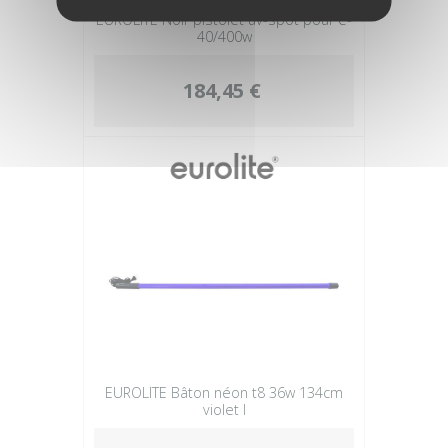
EUROLITE Noir pistolet uv-spot pour e-
40/400w
184,45 €
EUROLITE Bâton néon t8 36w 134cm
violet l