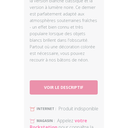
la version blanche classique et la
version à lumière noire. Ce dernier
est parfaitement adapté aux
atmosphères souterraines fraîches
- un effet bien connu et très
populaire lorsque des objets
blancs brillent dans l'obscurité.
Partout où une décoration colorée
est nécessaire, vous pouvez
recourir à nos bâtons de néon.
VOIR LE DESCRIPTIF
Produit indisponible
U
INTERNET :
Appelez
votre
U
MAGASIN :
Rockstation
pour connaître la