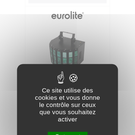
EUROLITE Effet de faisceau led mini d-5
Ce site utilise des
cookies et vous donne
100,90 €
le contrôle sur ceux
que vous souhaitez
activer