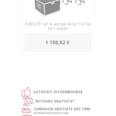
EUROLITE Set 4x led par-64 hcl 12x10w
bk + boitier
1 188,82 €
Ð
SATISFAIT OU
REMBOURSÉ
Ñ
RETOURS
GRATUITS*
ø
LIVRAISON
GRATUITE DÈS 199€
EN FRANCE MÉTROPOLITAINE