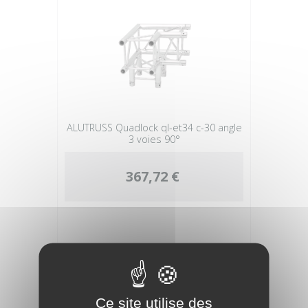
ALUTRUSS Quadlock ql-et34 c-30 angle
3 voies 90°
367,72 €
Ce site utilise des