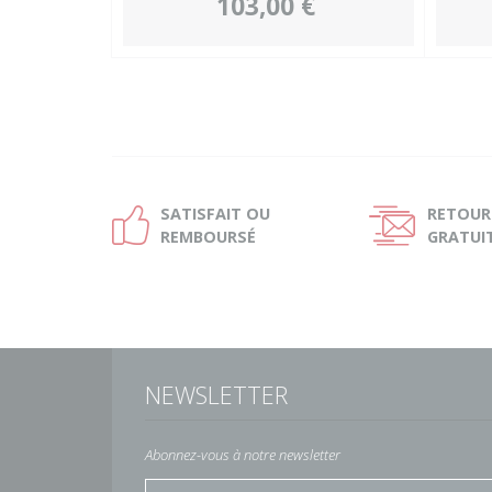
103,00 €
SATISFAIT OU
RETOUR
Ð
Ñ
REMBOURSÉ
GRATUI
NEWSLETTER
Abonnez-vous à notre newsletter