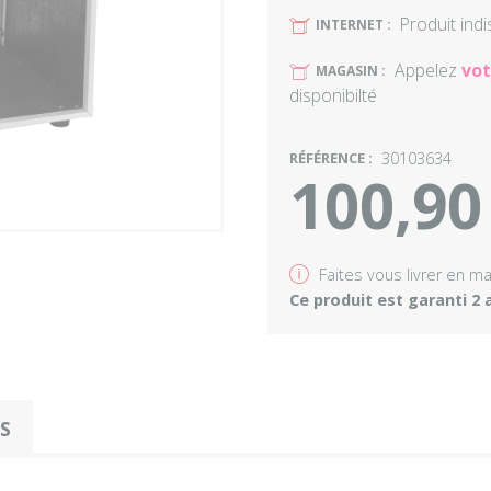
Produit ind
U
INTERNET :
Appelez
vot
U
MAGASIN :
disponibilté
RÉFÉRENCE :
30103634
100,90
v
Faites vous livrer en m
Ce produit est garanti 2 
OS