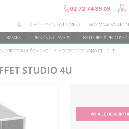
@
02 72 74 89 09
b
Gamme Arrow
Basses Acoustique
IQUE
CHOISIR SON INSTRUMENT
NOS MAGASINS ROC
7
Guitares électriques
Basses électriques
BASSES
PIANOS & CLAVIERS
BATTERIES & PERCUSSI
Guitares acoustiques
Amplis & effets
ONORISATION & ÉCLAIRAGE
ACCESSOIRES SONO ET LIGHT
F
Guitares enfants
Accessoires basse
FFET STUDIO 4U
Guitares Pour Gauchers
Amplis et effets
Amplis & effets
Accessoires guitares
VOIR LE DESCRIPTI