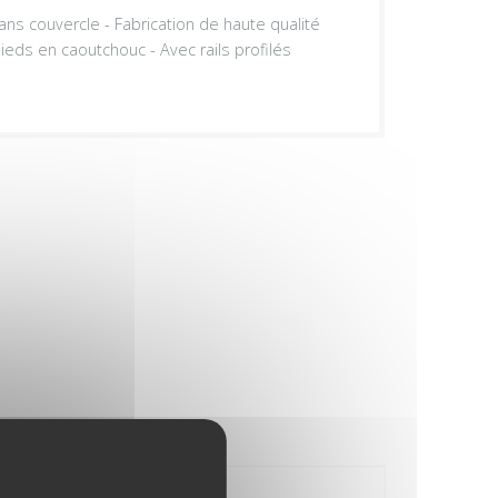
ans couvercle - Fabrication de haute qualité
eds en caoutchouc - Avec rails profilés