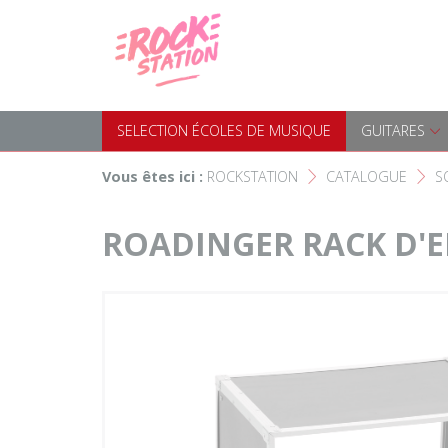
Panneau de gestion des cookies
Accueil
SELECTION ÉCOLES DE MUS
Choisir son instrument
Guitares
SELECTION ÉCOLES DE MUSIQUE
GUITARES
Nos Magasins Rockstation
Basses
Vous êtes ici :
ROCKSTATION
CATALOGUE
S
F
F
L'esprit Rockstation
Pianos & Claviers
ROADINGER RACK D'E
Contact
Batteries & Percussions
Matériel DJ
Sonorisation & éclairage
Instruments à vent