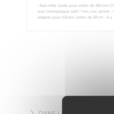
- Rack effet studio pour unités de 483 mm (19
avec contreplaqué collé 7 mm, noir, laminé -
adaptés pour (19) env. unités de 48 cm - 4 u
DANS LA MÊME CATÉGO
F