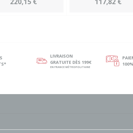
220,15 €
117,82 €
LIVRAISON
S
PAI
ø
Ø
GRATUITE DÈS 199€
TS*
100%
EN FRANCE MÉTROPOLITAINE