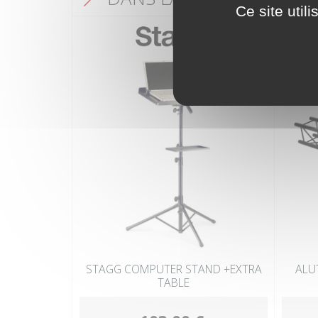
Ce site util
STAGG COMPUTER STAND +EXTRA
ALU
TABLE