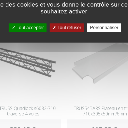
ise des cookies et vous donne le contrôle sur 
souhaitez activer
Tout accepter
Tout refuser
Personnaliser
TRUSS Quadlock s6082-710
TRUSS4BARS Plateau en trei
traverse 4 voies
710x305x50mm/6mm