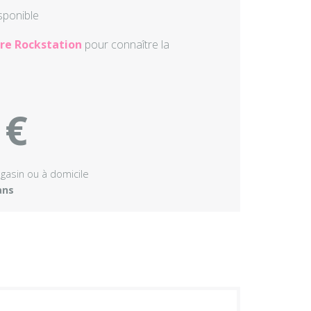
isponible
Autres perc
re Rockstation
pour connaître la
Accessoire
 €
agasin ou à domicile
ans