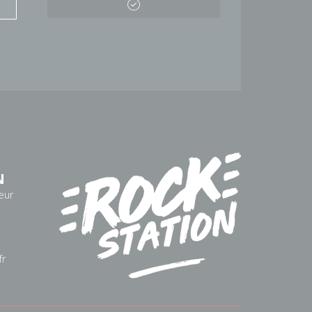
N
eur
fr