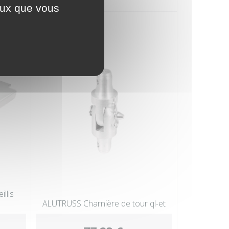
ceux que vous
llis
ALUTRUSS Charnière de tour ql-et