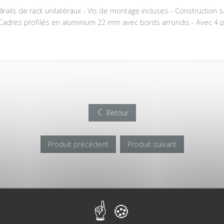
)rails de rack unilatéraux - Vis de montage incluses - Construction s
 Cadres profilés en aluminium 22 mm avec bords arrondis - Avec 4 pi
Retour
Produit précédent
Produit suivant
RIE