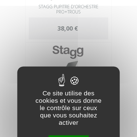
STAGG PUPITRE D'ORCHESTRE
PRO+TROUS
38,00 €
Ce site utilise des
cookies et vous donne
le contrôle sur ceux
que vous souhaitez
STAGG PUPITRE D'ORCHESTRE+TAB
activer
PLEINE