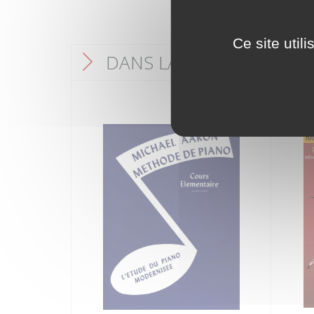
Ce site util
DANS LA MÊME CATÉGO
F