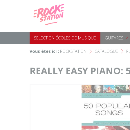
Panneau de gestion des cookies
Accueil
SELECTION ÉCOLES DE MUS
Choisir son instrument
Guitares
SELECTION ÉCOLES DE MUSIQUE
GUITARES
Nos Magasins Rockstation
Basses
Vous êtes ici :
ROCKSTATION
CATALOGUE
P
F
F
L'esprit Rockstation
Pianos & Claviers
REALLY EASY PIANO:
Contact
Batteries & Percussions
Matériel DJ
Sonorisation & éclairage
Instruments à vent