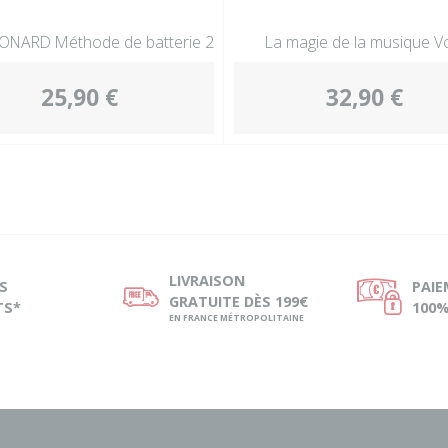
ONARD Méthode de batterie 2
La magie de la musique Vo
25,90 €
32,90 €
LIVRAISON
S
PAI
ø
Ø
GRATUITE DÈS 199€
TS*
100%
EN FRANCE MÉTROPOLITAINE