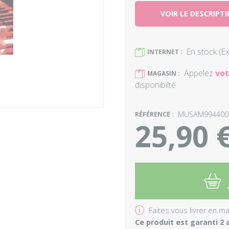
VOIR LE DESCRIPTI
En stock (E
)
INTERNET :
Appelez
vot
)
MAGASIN :
disponibilté
RÉFÉRENCE :
MUSAM994400
25,90 
5
v
Faites vous livrer en m
Ce produit est garanti 2 