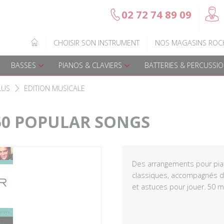
@
02 72 74 89 09
b
Gamme Arrow
Basses Acoustique
IQUE
CHOISIR SON INSTRUMENT
NOS MAGASINS ROC
7
Guitares électriques
Basses électriques
BASSES
PIANOS & CLAVIERS
BATTERIES & PERCUSSI
Guitares acoustiques
Amplis & effets
LUS
EDITION MUSICALE
F
Guitares enfants
Accessoires basse
 50 POPULAR SONGS
Guitares Pour Gauchers
Amplis et effets
Amplis & effets
Des arrangements pour pian
classiques, accompagnés de
Accessoires guitares
et astuces pour jouer. 50 