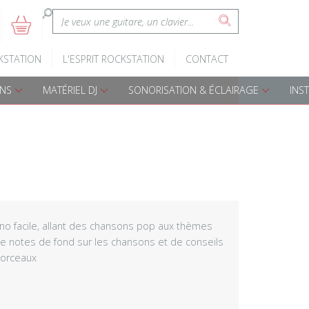
:
5
s
Claviers d'éveil
Batteries A
KSTATION
L'ESPRIT ROCKSTATION
CONTACT
Pianos numériques
Batteries é
ONS
MATÉRIEL DJ
SONORISATION & ÉCLAIRAGE
INS
Accessoires claviers
Accessoires
s
Claviers arrangeurs
Percussions
Djembes
Cajon
o facile, allant des chansons pop aux thèmes
 notes de fond sur les chansons et de conseils
Bongos
morceaux
Darboukas