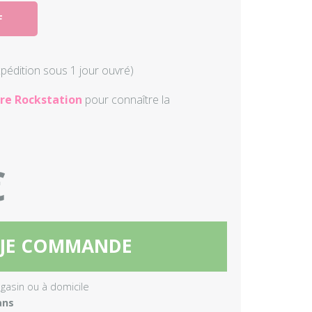
F
Autres perc
Accessoire
xpédition sous 1 jour ouvré)
re Rockstation
pour connaître la
€
JE COMMANDE
agasin ou à domicile
ans