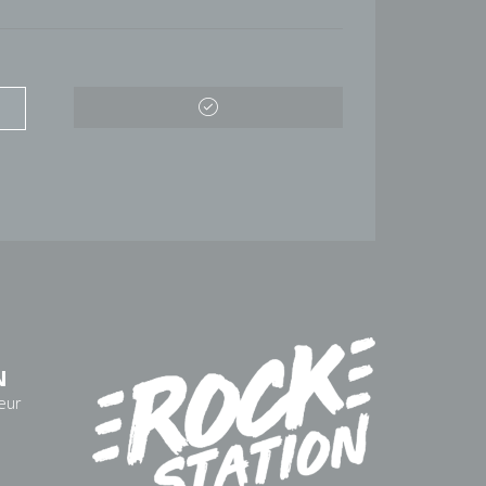
N
eur