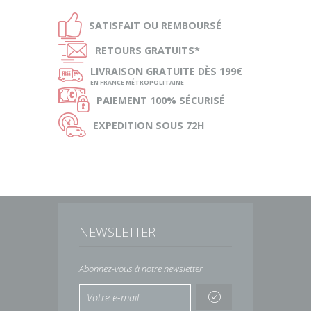
Ð
SATISFAIT OU
REMBOURSÉ
Ñ
RETOURS
GRATUITS*
ø
LIVRAISON
GRATUITE DÈS 199€
EN FRANCE MÉTROPOLITAINE
Ø
PAIEMENT
100% SÉCURISÉ
Ù
EXPEDITION
SOUS 72H
NEWSLETTER
Abonnez-vous à notre newsletter