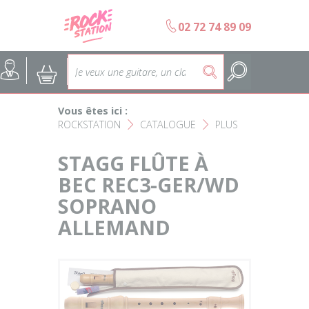
Panneau de gestion des cookies
b
02 72 74 89 09
Accueil
SELECTION ÉCOLES DE MUS
@
:
5
Choisir son instrument
Guitares
Vous êtes ici :
Nos Magasins Rockstation
Basses
ROCKSTATION
CATALOGUE
PLUS
F
F
L'esprit Rockstation
Pianos & Claviers
STAGG FLÛTE À
BEC REC3-GER/WD
Contact
Batteries & Percussions
SOPRANO
ALLEMAND
Matériel DJ
Sonorisation & éclairage
Instruments à vent