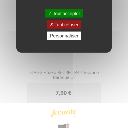
Tout accepter
Tout refuser
Personnaliser
STAGG Flûte à Bec REC-BAR Soprano
Baroque Ut
7,90 €