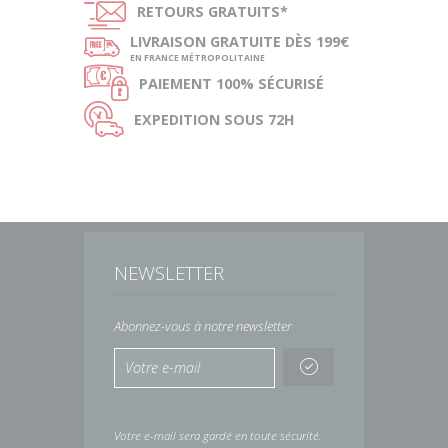
Ñ
RETOURS
GRATUITS*
ø
LIVRAISON
GRATUITE DÈS 199€
EN FRANCE MÉTROPOLITAINE
Ø
PAIEMENT
100% SÉCURISÉ
Ù
EXPEDITION
SOUS 72H
NEWSLETTER
Abonnez-vous à notre newsletter
Votre e-mail sera gardé en toute sécurité.