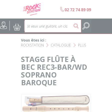
Panneau de gestion des cookies
b
02 72 74 89 09
Accueil
SELECTION ÉCOLES DE MUS
@
:
5
Choisir son instrument
Guitares
Vous êtes ici :
Nos Magasins Rockstation
Basses
ROCKSTATION
CATALOGUE
PLUS
F
F
L'esprit Rockstation
Pianos & Claviers
STAGG FLÛTE À
BEC REC3-BAR/WD
Contact
Batteries & Percussions
SOPRANO
BAROQUE
Matériel DJ
Sonorisation & éclairage
Instruments à vent