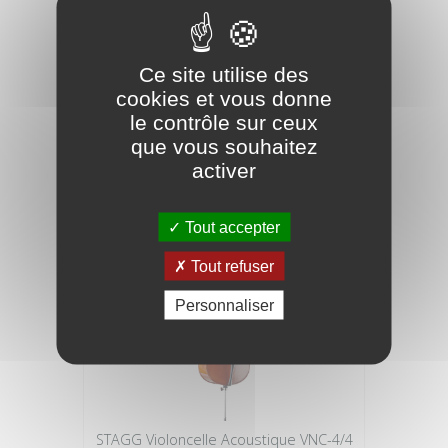
STAGG Violon Acoustique VN4/4-TBK
Ce site utilise des
Noir Massif
cookies et vous donne
le contrôle sur ceux
99,90 €
que vous souhaitez
activer
Tout accepter
Tout refuser
Personnaliser
STAGG Violoncelle Acoustique VNC-4/4