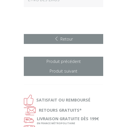
Retour
Produit précédent
Produit suivant
Ð
SATISFAIT OU
REMBOURSÉ
Ñ
RETOURS
GRATUITS*
ø
LIVRAISON
GRATUITE DÈS 199€
EN FRANCE MÉTROPOLITAINE