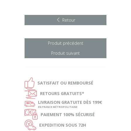
Retour
Produit précédent
Produit suivant
Ð
SATISFAIT OU
REMBOURSÉ
Ñ
RETOURS
GRATUITS*
ø
LIVRAISON
GRATUITE DÈS 199€
EN FRANCE MÉTROPOLITAINE
Ø
PAIEMENT
100% SÉCURISÉ
Ù
EXPEDITION
SOUS 72H