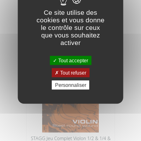
Ce site utilise des
cookies et vous donne
STAGG Cordes Violon 3/4 & 4/4 Extra-
Light
le contrôle sur ceux
que vous souhaitez
activer
14,90 €
Tout accepter
Tout refuser
Personnaliser
STAGG Jeu Complet Violon 1/2 & 1/4 &