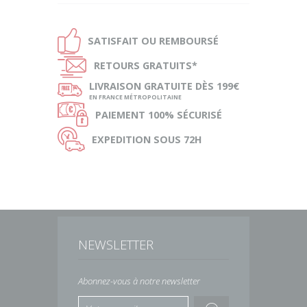
Ð
SATISFAIT OU
REMBOURSÉ
Ñ
RETOURS
GRATUITS*
ø
LIVRAISON
GRATUITE DÈS 199€
EN FRANCE MÉTROPOLITAINE
Ø
PAIEMENT
100% SÉCURISÉ
Ù
EXPEDITION
SOUS 72H
NEWSLETTER
Abonnez-vous à notre newsletter