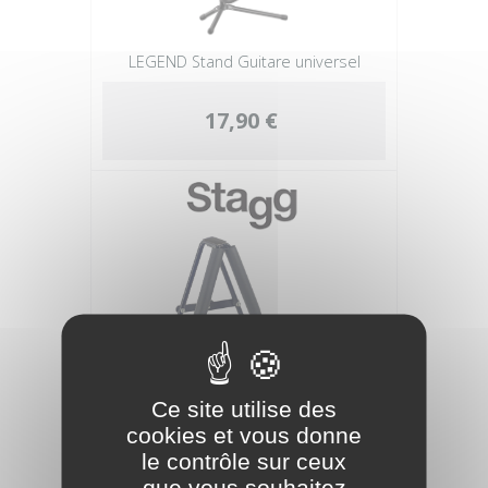
LEGEND Stand Guitare universel
17,90 €
Ce site utilise des
cookies et vous donne
STAGG Stand Pliable
le contrôle sur ceux
Ukulélé/Violon/Mandoline en A
que vous souhaitez