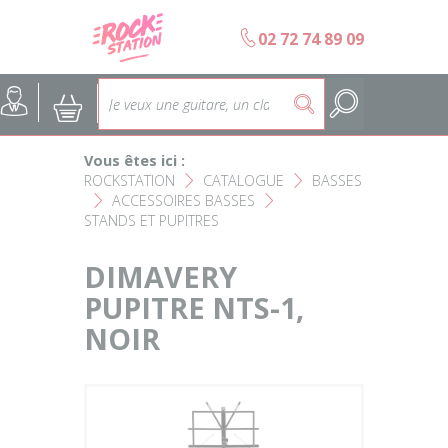
Panneau de gestion des cookies
b
02 72 74 89 09
Accueil
SELECTION ÉCOLES DE MUS
@
:
5
Choisir son instrument
Guitares
Vous êtes ici :
Nos Magasins Rockstation
Basses
ROCKSTATION
CATALOGUE
BASSES
F
F
ACCESSOIRES BASSES
F
F
STANDS ET PUPITRES
L'esprit Rockstation
Pianos & Claviers
DIMAVERY
Contact
Batteries & Percussions
PUPITRE NTS-1,
NOIR
Matériel DJ
Sonorisation & éclairage
Instruments à vent