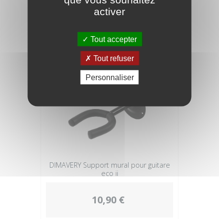
activer
15,90 €
Tout accepter
Tout refuser
Personnaliser
DIMAVERY Support mural pour guitare
eco ii
10,90 €