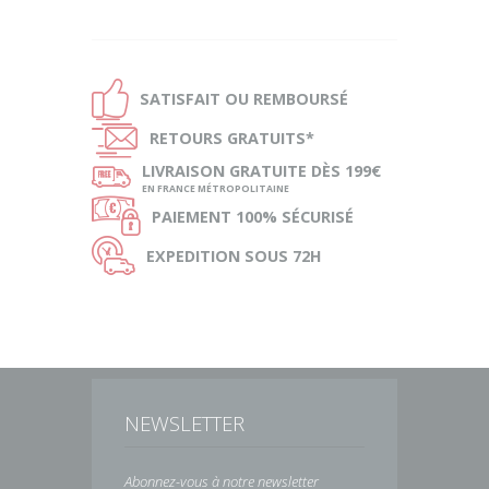
Ð
SATISFAIT OU
REMBOURSÉ
Ñ
RETOURS
GRATUITS*
ø
LIVRAISON
GRATUITE DÈS 199€
EN FRANCE MÉTROPOLITAINE
Ø
PAIEMENT
100% SÉCURISÉ
Ù
EXPEDITION
SOUS 72H
NEWSLETTER
Abonnez-vous à notre newsletter