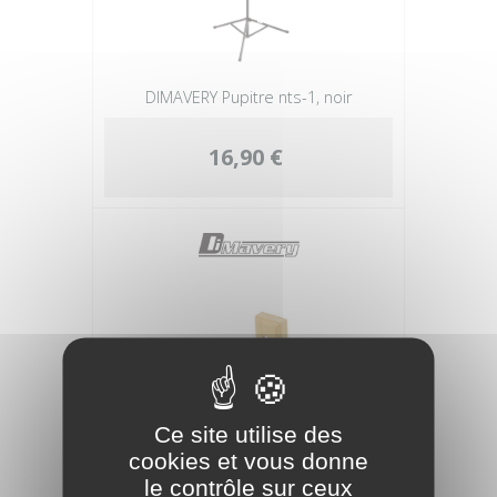
DIMAVERY Pupitre nts-1, noir
16,90 €
Ce site utilise des
cookies et vous donne
le contrôle sur ceux
DIMAVERY Guitare murale bois