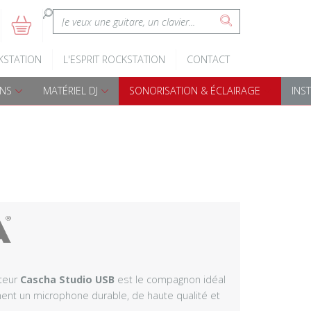
:
5
s
Claviers d'éveil
Batteries A
KSTATION
L'ESPRIT ROCKSTATION
CONTACT
Pianos numériques
Batteries é
ONS
MATÉRIEL DJ
SONORISATION & ÉCLAIRAGE
INS
Accessoires claviers
Accessoires
s
Claviers arrangeurs
Percussions
Djembes
Cajon
Bongos
teur
Cascha Studio USB
est le compagnon idéal
Darboukas
hent un microphone durable, de haute qualité et