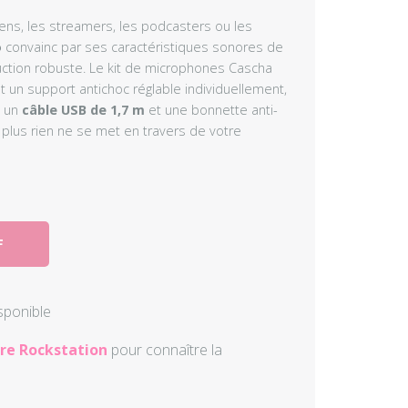
ens, les streamers, les podcasters ou les
Autres perc
o
convainc par ses caractéristiques sonores de
uction robuste. Le kit de microphones Cascha
Accessoire
un support antichoc réglable individuellement,
, un
câble USB de 1,7 m
et une bonnette anti-
 plus rien ne se met en travers de votre
F
isponible
re Rockstation
pour connaître la