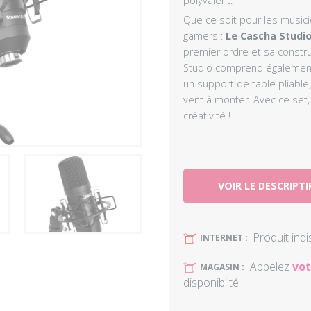
polyvalent.
Que ce soit pour les musici
gamers :
Le Cascha Studi
premier ordre et sa constr
Studio comprend également 
un support de table pliable
vent à monter. Avec ce set,
créativité !
VOIR LE DESCRIPTI
Produit ind
U
INTERNET :
Appelez
vot
U
MAGASIN :
disponibilté