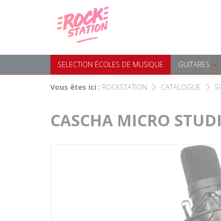
Panneau de gestion des cookies
Accueil
SELECTION ÉCOLES DE MUS
Choisir son instrument
Guitares
SELECTION ÉCOLES DE MUSIQUE
GUITARES
Nos Magasins Rockstation
Basses
Vous êtes ici :
ROCKSTATION
CATALOGUE
S
F
F
L'esprit Rockstation
Pianos & Claviers
CASCHA MICRO STUD
Contact
Batteries & Percussions
Matériel DJ
Sonorisation & éclairage
Instruments à vent