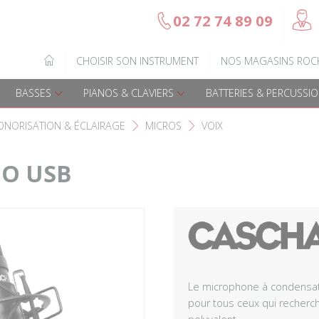
@
02 72 74 89 09
b
Gamme Arrow
Basses Acoustique
IQUE
CHOISIR SON INSTRUMENT
NOS MAGASINS ROC
7
Guitares électriques
Basses électriques
BASSES
PIANOS & CLAVIERS
BATTERIES & PERCUSSI
Guitares acoustiques
Amplis & effets
ONORISATION & ÉCLAIRAGE
MICROS
VOIX
F
F
Guitares enfants
Accessoires basse
IO USB
Guitares Pour Gauchers
Amplis et effets
Amplis & effets
Accessoires guitares
Le microphone à condensa
pour tous ceux qui recherc