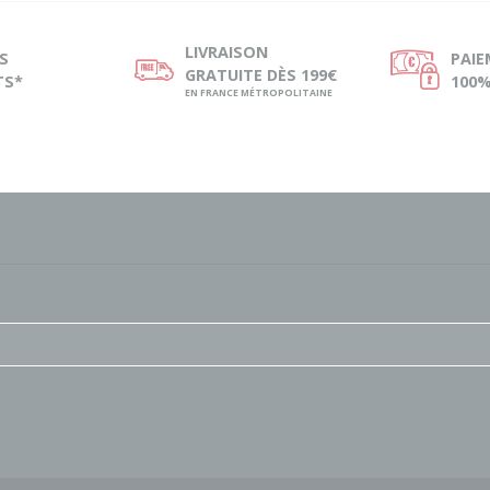
LIVRAISON
S
PAI
ø
Ø
GRATUITE DÈS 199€
TS*
100%
EN FRANCE MÉTROPOLITAINE