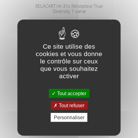
RELACART Hr-31s Récepteur True
Diversity 1 canal
332,02 €
Ce site utilise des
cookies et vous donne
le contrôle sur ceux
que vous souhaitez
activer
Tout accepter
Tout refuser
Personnaliser
OMNITRONIC Récepteur ws-1ra 2.4ghz,
actif