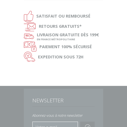
Ð
SATISFAIT OU
REMBOURSÉ
Ñ
RETOURS
GRATUITS*
ø
LIVRAISON
GRATUITE DÈS 199€
EN FRANCE MÉTROPOLITAINE
Ø
PAIEMENT
100% SÉCURISÉ
Ù
EXPEDITION
SOUS 72H
NEWSLETTER
Abonnez-vous à notre newsletter