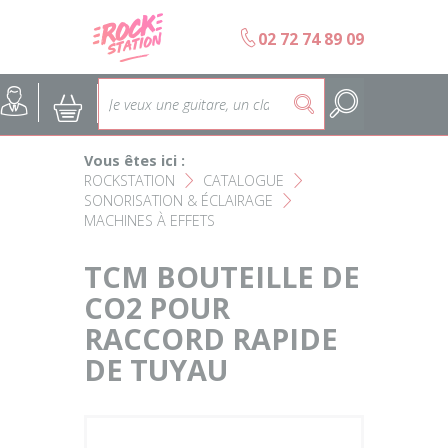
Panneau de gestion des cookies
b
02 72 74 89 09
Accueil
SELECTION ÉCOLES DE MUS
@
:
5
Choisir son instrument
Guitares
Vous êtes ici :
Nos Magasins Rockstation
Basses
ROCKSTATION
CATALOGUE
F
F
SONORISATION & ÉCLAIRAGE
F
MACHINES À EFFETS
L'esprit Rockstation
Pianos & Claviers
TCM BOUTEILLE DE
Contact
Batteries & Percussions
CO2 POUR
RACCORD RAPIDE
Matériel DJ
DE TUYAU
Sonorisation & éclairage
Instruments à vent