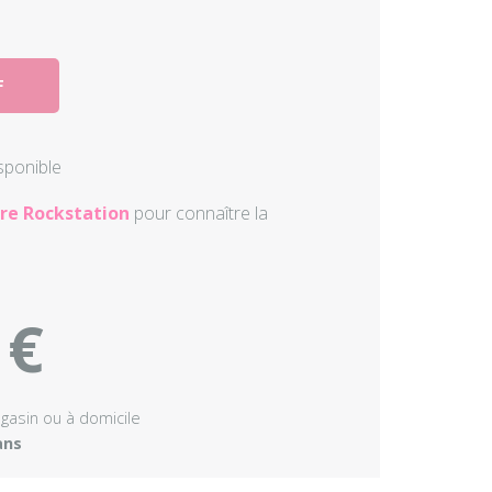
Autres perc
F
Accessoire
isponible
re Rockstation
pour connaître la
 €
agasin ou à domicile
ans