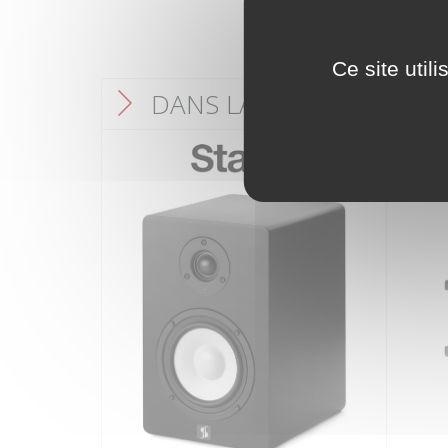
Ce site util
DANS LA MÊME CATÉGO
F