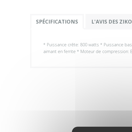
SPÉCIFICATIONS
L'AVIS DES ZIK
* Puissance crête: 800 watts * Puissance ba
aimant en ferrite * Moteur de compression: B