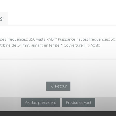
OS
sses fréquences: 350 watts RMS * Puissance hautes fréquences: 50
obine de 34 mm, aimant en ferrite * Couverture (H x V): 80
Retour
Produit précédent
Produit suivant