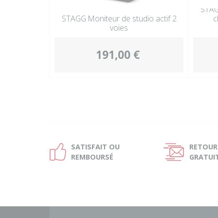
STAG
STAGG Moniteur de studio actif 2
c
voies
191,00 €
SATISFAIT OU
RETOUR
Ð
Ñ
REMBOURSÉ
GRATUI