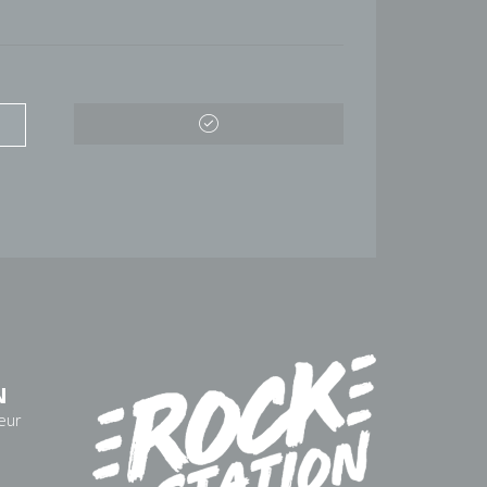
N
eur