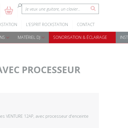
:
5
s
Claviers d'éveil
Batteries A
KSTATION
L'ESPRIT ROCKSTATION
CONTACT
Pianos numériques
Batteries é
ONS
MATÉRIEL DJ
SONORISATION & ÉCLAIRAGE
INS
Accessoires claviers
Accessoires
s
Claviers arrangeurs
Percussions
 AVEC PROCESSEUR
Djembes
Cajon
Bongos
oies VENTURE 12AP, avec processeur d'enceinte
Darboukas