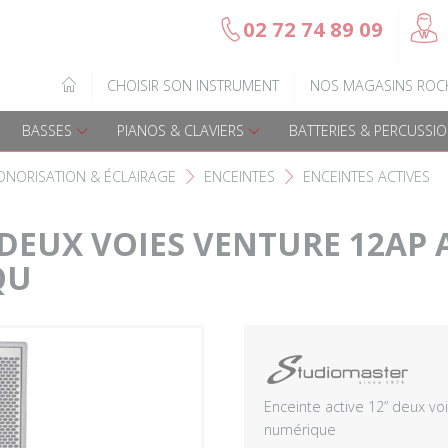
@
02 72 74 89 09
b
Gamme Arrow
Basses Acoustique
IQUE
CHOISIR SON INSTRUMENT
NOS MAGASINS ROC
7
Guitares électriques
Basses électriques
BASSES
PIANOS & CLAVIERS
BATTERIES & PERCUSSI
Guitares acoustiques
Amplis & effets
ONORISATION & ÉCLAIRAGE
ENCEINTES
ENCEINTES ACTIVES
F
F
Guitares enfants
Accessoires basse
” DEUX VOIES VENTURE 12AP
QU
Guitares Pour Gauchers
Amplis et effets
Amplis & effets
Accessoires guitares
Enceinte active 12” deux v
numérique