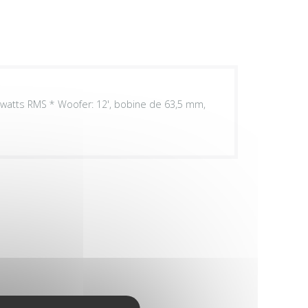
 watts RMS * Woofer: 12', bobine de 63,5 mm,