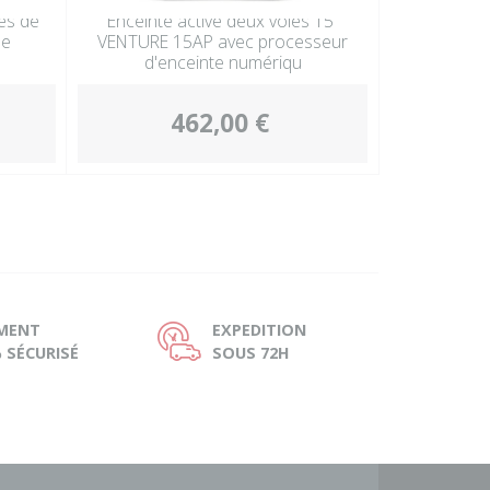
es de
Enceinte active deux voies 15”
ue
VENTURE 15AP avec processeur
d'enceinte numériqu
462,00 €
EMENT
EXPEDITION
Ù
 SÉCURISÉ
SOUS 72H