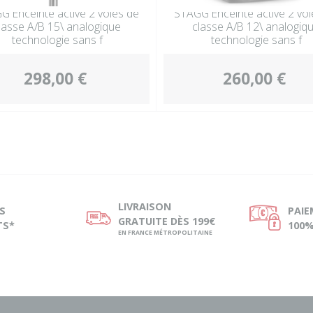
G Enceinte active 2 voies de
STAGG Enceinte active 2 voi
lasse A/B 15\ analogique
classe A/B 12\ analogiq
technologie sans f
technologie sans f
298,00 €
260,00 €
LIVRAISON
S
PAI
ø
Ø
GRATUITE DÈS 199€
TS*
100%
EN FRANCE MÉTROPOLITAINE