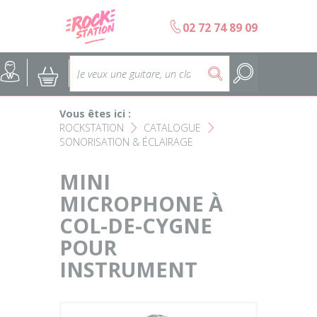
Panneau de gestion des cookies
b
02 72 74 89 09
Accueil
SELECTION ÉCOLES DE MUS
@
:
5
Choisir son instrument
Guitares
Vous êtes ici :
Nos Magasins Rockstation
Basses
ROCKSTATION
CATALOGUE
F
F
SONORISATION & ÉCLAIRAGE
L'esprit Rockstation
Pianos & Claviers
MINI
Contact
MICROPHONE À
Batteries & Percussions
COL-DE-CYGNE
Matériel DJ
POUR
INSTRUMENT
Sonorisation & éclairage
Instruments à vent