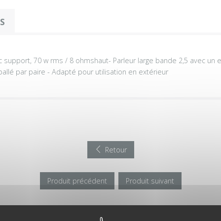
OS
c support, 70 w rms / 8 ohmshaut- Parleur large bande 2,5 avec un ex
ballé par paire - Adapté pour utilisation en extérieur
Retour
Produit précédent
Produit suivant