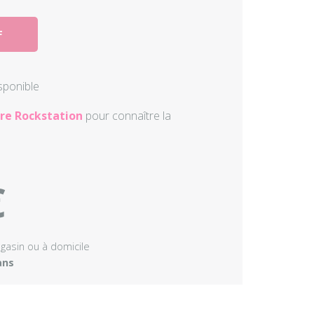
Autres perc
F
Accessoire
isponible
re Rockstation
pour connaître la
€
agasin ou à domicile
ans