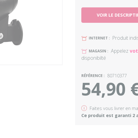
VOIR LE DESCRIPTI
Produit ind
U
INTERNET :
Appelez
vot
U
MAGASIN :
disponibilté
RÉFÉRENCE :
80710377
54,90 
v
Faites vous livrer en m
Ce produit est garanti 2 