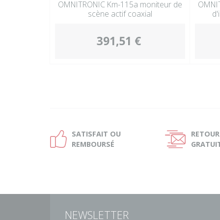
OMNITRONIC Km-115a moniteur de
OMNIT
scène actif coaxial
d'
391,51 €
SATISFAIT OU
RETOUR
Ð
Ñ
REMBOURSÉ
GRATUI
NEWSLETTER