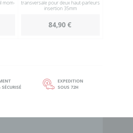
il mom-
transversale pour deux haut-parleurs
insertion 35mm
84,90 €
EMENT
EXPEDITION
Ù
 SÉCURISÉ
SOUS 72H