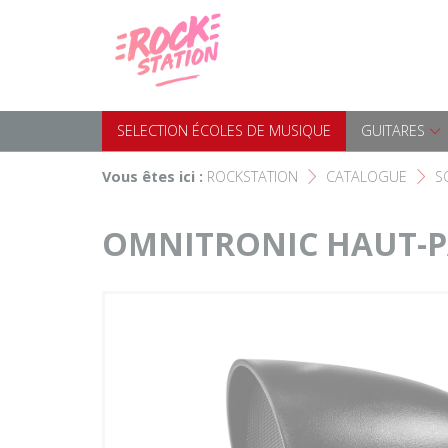
Panneau de gestion des cookies
Accueil
SELECTION ÉCOLES DE MUS
Choisir son instrument
Guitares
SELECTION ÉCOLES DE MUSIQUE
GUITARES
Nos Magasins Rockstation
Basses
Vous êtes ici :
ROCKSTATION
CATALOGUE
S
F
F
L'esprit Rockstation
Pianos & Claviers
OMNITRONIC HAUT-PA
Contact
Batteries & Percussions
Matériel DJ
Sonorisation & éclairage
Instruments à vent