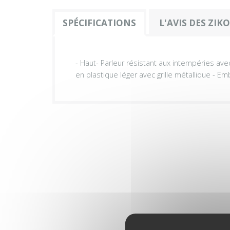
SPÉCIFICATIONS
L'AVIS DES ZIK
- Haut- Parleur résistant aux intempéries ave
en plastique léger avec grille métallique - Em