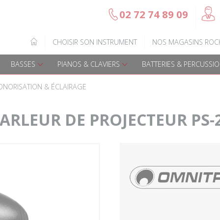
@
02 72 74 89 09
b
Gamme Arrow
Basses Acoustique
IQUE
CHOISIR SON INSTRUMENT
NOS MAGASINS ROC
7
Guitares électriques
Basses électriques
BASSES
PIANOS & CLAVIERS
BATTERIES & PERCUSSI
Guitares acoustiques
Amplis & effets
ONORISATION & ÉCLAIRAGE
Guitares enfants
Accessoires basse
RLEUR DE PROJECTEUR PS-2
Guitares Pour Gauchers
Amplis et effets
Amplis & effets
Accessoires guitares