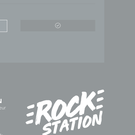
N
eur