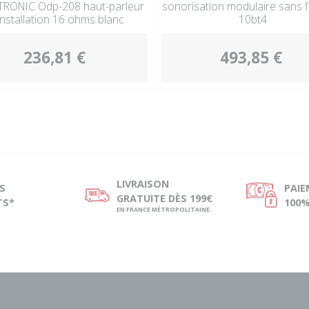
RONIC Odp-208 haut-parleur
sonorisation modulaire sans f
installation 16 ohms blanc
10bt4
236,81 €
493,85 €
LIVRAISON
S
PAI
ø
Ø
GRATUITE DÈS 199€
TS*
100%
EN FRANCE MÉTROPOLITAINE