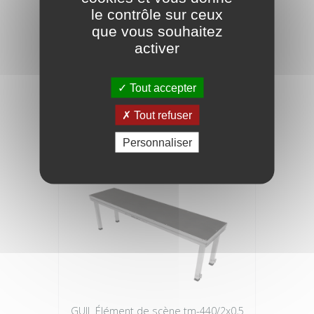
le contrôle sur ceux
que vous souhaitez
activer
ALUTRUSS Quadlock s6082-5000 4-
punkt-traverse
Tout accepter
803,26 €
Tout refuser
Personnaliser
GUIL Élément de scène tm-440/2x0,5