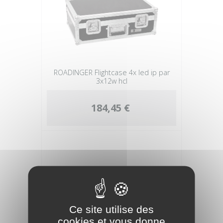
ROADINGER Flightcase 4x led ip par
3x12w hcl
184,45 €
Ce site utilise des
cookies et vous donne